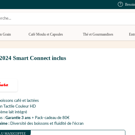
Besoin
n Grain
Café Moulu et Capsules
Thé et Gourmandises
Entr
024 Smart Connect inclus
oissons café et lactées
n Tactile Couleur HD
ème lait intégré
us :
Garantie 3 ans
+ Pack-cadeau de 80€
aime :
Diversité des boissons et fluidité de l'écran
LU MAXICOFFEE