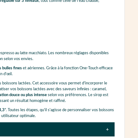
réglable sur 3 niveaux
, tout comme celle de l'eau chaude,
'espresso au latte macchiato. Les nombreux réglages disponibles
n selon vos envies.
 bulles fines
et aériennes. Grâce à la fonction One-Touch efficace
n d'œil.
s boissons lactées. Cet accessoire vous permet d'incorporer le
tiser vos boissons lactées avec des saveurs infinies : caramel,
tion douce ou plus intense
selon vos préférences. Le sirop est
issant un résultat homogène et raffiné.
4,3
". Toutes les étapes, qu'il s'agisse de personnaliser vos boissons
utilisateur optimale.