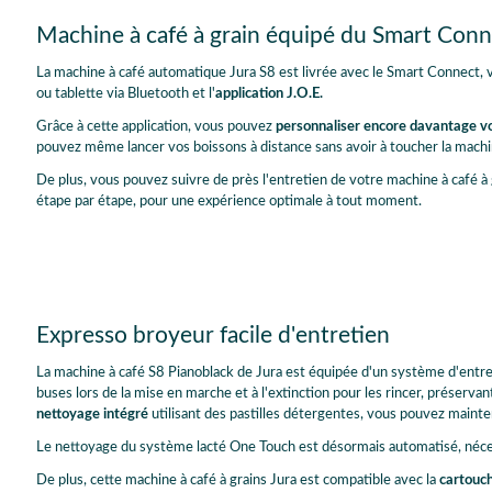
Espresso
2 × Espresso
Machine à café à grain équipé du Smart Conn
Americano
Lungo
Sweet Cortado
Espresso macchiato
La machine à café automatique Jura S8 est livrée avec le Smart Connect
Sweet Cappuccino
Cappuccino Extra Shot
ou tablette via Bluetooth et l'
application J.O.E.
Flat white Extra Shot
Latte macchiato
Grâce à cette application, vous pouvez
personnaliser encore davantage v
Sweet Latte
Sweet Latte Extra Shot
pouvez même lancer vos boissons à distance sans avoir à toucher la machi
Portion de lait
Sweet Portion de lait
De plus, vous pouvez suivre de près l'entretien de votre machine à café à 
étape par étape, pour une expérience optimale à tout moment.
Expresso broyeur facile d'entretien
La machine à café S8 Pianoblack de Jura est équipée d'un système d'entr
buses lors de la mise en marche et à l'extinction pour les rincer, préservan
nettoyage intégré
utilisant des pastilles détergentes, vous pouvez maint
Le nettoyage du système lacté One Touch est désormais automatisé, néces
De plus, cette machine à café à grains Jura est compatible avec la
cartouc