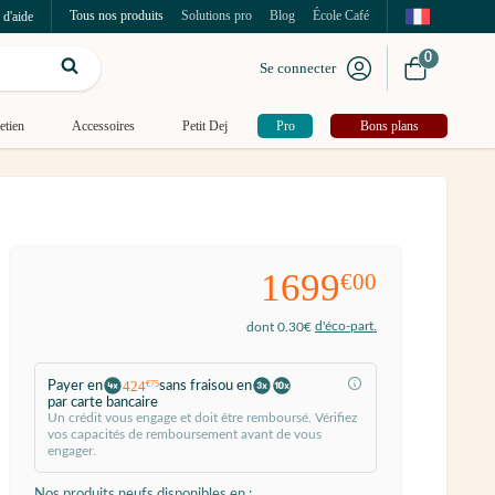
Tous nos produits
Solutions pro
Blog
École Café
 d'aide
0
Se connecter
etien
Accessoires
Petit Dej
Pro
Bons plans
1699
€00
d'éco-part.
dont 0.30€
424
Payer en
sans frais
ou en
€75
par carte bancaire
Un crédit vous engage et doit être remboursé. Vérifiez
vos capacités de remboursement avant de vous
engager.
Nos produits neufs disponibles en :