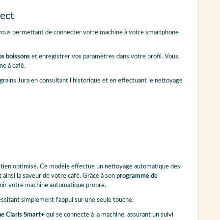
Café
2 × Café
ect
Espresso doppio
Cortado
Sweet Espresso macchiato
Cappuccino
, vous permettant de connecter votre machine à votre smartphone
Flat white
Sweet Flat White
Sweet Latte macchiato
Latte macchiato Extra Shot
os boissons
et enregistrer vos paramètres dans votre profil. Vous
Portion de mousse de lait
Sweet Portion de mousse
ne à café.
de lait
Eau chaude
grains Jura en consultant l'historique et en effectuant le nettoyage
etien optimisé. Ce modèle effectue un nettoyage automatique des
t ainsi la saveur de votre café. Grâce à son
programme de
enir votre machine automatique propre.
sitant simplement l'appui sur une seule touche.
he Claris Smart+
qui se connecte à la machine, assurant un suivi