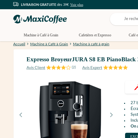
Voir plus
LIVRAISON GRATUITE
dès 39€
Machine à Café à Grain
Cafetières et Expresso
Café e
Accueil
Machine à Café à Grain
Machine à café à grain
Expresso BroyeurJURA S8 EB PianoBlack 2
(
2
)
27 b
Écra
Syst
Incl
On 
EXC