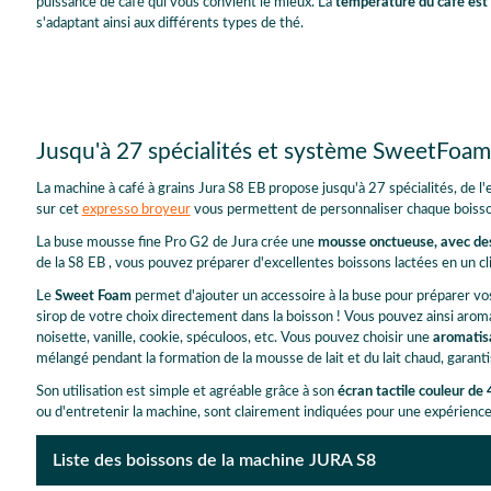
puissance de café qui vous convient le mieux. La
température du café est 
s'adaptant ainsi aux différents types de thé.
Jusqu'à 27 spécialités et système SweetFoam
La machine à café à grains Jura S8 EB propose jusqu'à 27 spécialités, de l
sur cet
expresso broyeur
vous permettent de personnaliser chaque boisso
La buse mousse fine Pro G2 de Jura crée une
mousse onctueuse, avec des
de la S8 EB , vous pouvez préparer d'excellentes boissons lactées en un cli
Le
Sweet Foam
permet d'ajouter un accessoire à la buse pour préparer vo
sirop de votre choix directement dans la boisson ! Vous pouvez ainsi aroma
noisette, vanille, cookie, spéculoos, etc. Vous pouvez choisir une
aromatisa
mélangé pendant la formation de la mousse de lait et du lait chaud, garant
Son utilisation est simple et agréable grâce à son
écran tactile couleur de 
ou d'entretenir la machine, sont clairement indiquées pour une expérience 
Liste des boissons de la machine JURA S8