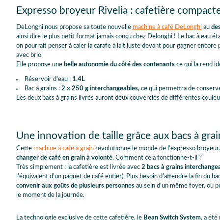
Expresso broyeur Rivelia : cafetière compact
DeLonghi nous propose sa toute nouvelle
machine à café DeLonghi
au
des
ainsi dire le plus petit format jamais conçu chez Delonghi ! Le bac à eau ét
on pourrait penser à caler la carafe à lait juste devant pour gagner encore 
avec brio.
Elle propose une
belle autonomie du côté des contenants
ce qui la rend id
Réservoir d'eau :
1.4L
Bac à grains :
2 x
250 g
interchangeables,
ce qui permettra de conserve
Les deux bacs à grains livrés auront deux couvercles de différentes coule
Une innovation de taille grâce aux bacs à gra
Cette
machine à café à grain
révolutionne le monde de l'expresso broyeur. 
changer de café en grain à volonté
. Comment cela fonctionne-t-il ?
Très simplement : la cafetière est livrée avec
2 bacs à grains interchange
l'équivalent d'un paquet de café entier). Plus besoin d'attendre la fin du b
convenir aux goûts de plusieurs personnes
au sein d'un même foyer, ou p
le moment de la journée.
La technologie exclusive de cette cafetière, le
Bean Switch System
, a été