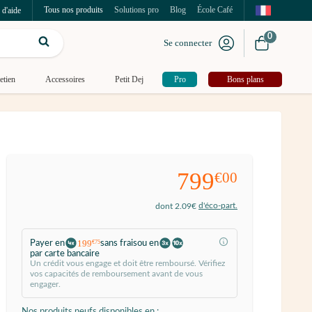
Tous nos produits
Solutions pro
Blog
École Café
 d'aide
0
Se connecter
etien
Accessoires
Petit Dej
Pro
Bons plans
799
€00
d'éco-part.
dont 2.09€
199
Payer en
sans frais
ou en
€75
par carte bancaire
Un crédit vous engage et doit être remboursé. Vérifiez
vos capacités de remboursement avant de vous
engager.
Nos produits neufs disponibles en :