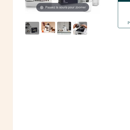
Passez la souris pour zoomer
p