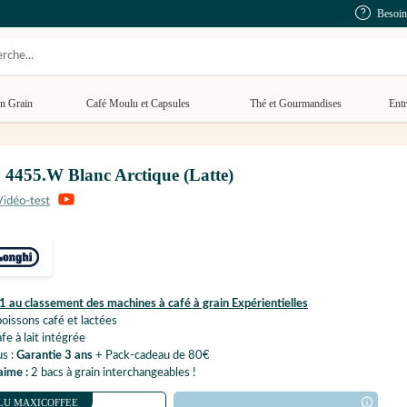
Besoin
n Grain
Café Moulu et Capsules
Thé et Gourmandises
Entr
455.W Blanc Arctique (Latte)
1 au classement des machines à café à grain Expérientielles
oissons café et lactées
fe à lait intégrée
us :
Garantie 3 ans
+ Pack-cadeau de 80€
aime :
2 bacs à grain interchangeables !
LU MAXICOFFEE