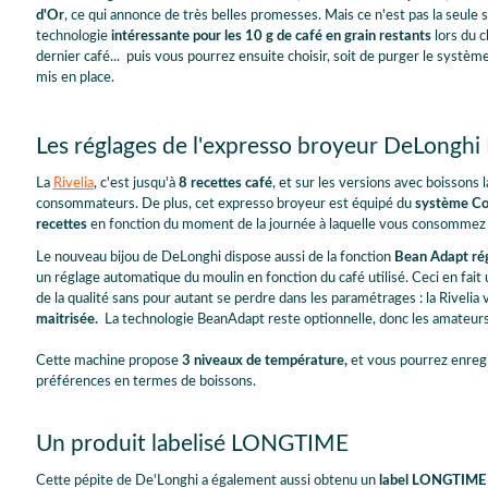
d'Or
, ce qui annonce de très belles promesses. Mais ce n'est pas la seule
technologie
intéressante pour les 10 g de café en grain restants
lors du c
dernier café... puis vous pourrez ensuite choisir, soit de purger le système
mis en place.
Les réglages de l'expresso broyeur DeLonghi 
La
Rivelia
, c'est jusqu'à
8 recettes café
, et sur les versions avec boissons 
consommateurs. De plus, cet expresso broyeur est équipé du
système Cof
recettes
en fonction du moment de la journée à laquelle vous consommez le
Le nouveau bijou de DeLonghi dispose aussi de la fonction
Bean Adapt rég
un réglage automatique du moulin en fonction du café utilisé. Ceci en fait
de la qualité sans pour autant se perdre dans les paramétrages : la Riveli
maitrisée.
La technologie BeanAdapt reste optionnelle, donc les amateurs d
Cette machine propose
3 niveaux de température,
et vous pourrez enregi
préférences en termes de boissons.
Un produit labelisé LONGTIME
Cette pépite de De'Longhi a également aussi obtenu un
label LONGTIME