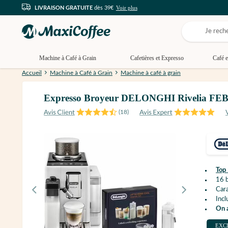
Voir plus
LIVRAISON GRATUITE
dès 39€
Machine à Café à Grain
Cafetières et Expresso
Café e
Accueil
Machine à Café à Grain
Machine à café à grain
Expresso Broyeur DELONGHI Rivelia FEB 4
(
18
)
Top 
16 b
Cara
Incl
On 
EXC