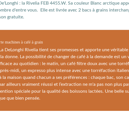
De'Longhi : la Rivelia FEB 4455.W. Sa couleur Blanc arctique ap
nombre d'entre vous. Elle est livrée avec 2 bacs à grains interch
son gratuite.
te machines à café à grain
a DeLonghi Rivelia tient ses promesses et apporte une véritable
la donne. La possibilité de changer de café à la demande est un v
fficace au quotidien : le matin, un café filtre doux avec une torré
près-midi, un expresso plus intense avec une torréfaction italien
 à la maison quand chacun a ses préférences : chaque bac, son ca
par ailleurs vraiment réussi et l’extraction ne m'a pas non plus pa
ntion spéciale pour la qualité des boissons lactées. Une belle su
que que bien pensée.