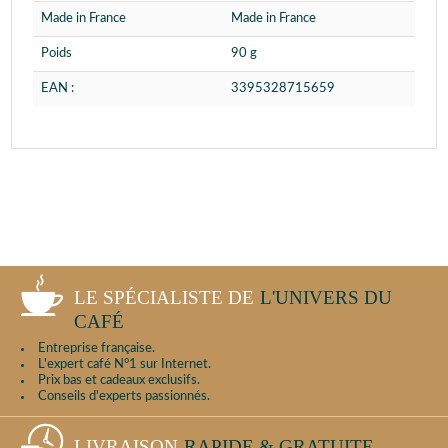
Made in France
Made in France
Poids
90 g
EAN :
3395328715659
LE SPÉCIALISTE DE
L'UNIVERS DU
CAFÉ
Entreprise française.
L'expert café N°1 sur Internet.
Prix bas et cadeaux exclusifs.
Conseils d'experts passionnés.
LIVRAISON
RAPIDE & GRATUITE