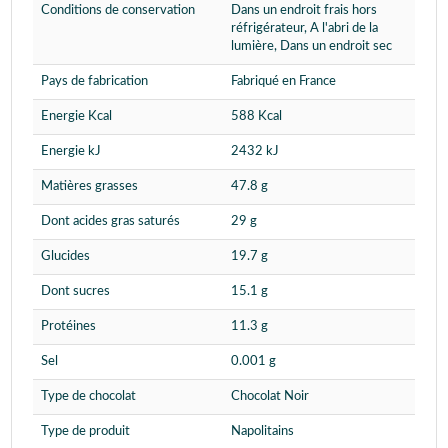
Conditions de conservation
Dans un endroit frais hors
réfrigérateur, A l'abri de la
lumière, Dans un endroit sec
Pays de fabrication
Fabriqué en France
Energie Kcal
588 Kcal
Energie kJ
2432 kJ
Matières grasses
47.8 g
Dont acides gras saturés
29 g
Glucides
19.7 g
Dont sucres
15.1 g
Protéines
11.3 g
Sel
0.001 g
Type de chocolat
Chocolat Noir
Type de produit
Napolitains