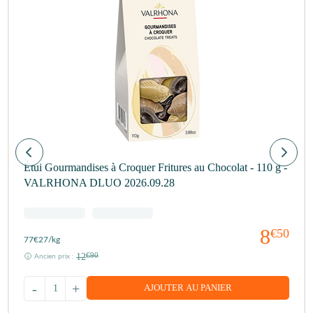
Étui Gourmandises à Croquer Fritures au Chocolat - 110 g -
VALRHONA DLUO 2026.09.28
8
€50
77
€27
/kg
12
€90
Ancien prix :
-
+
AJOUTER AU PANIER