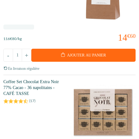
14
€60
116
€80
/kg
-
+
AJOUTER AU PANIER
En livraison régulière
Coffee Set Chocolat Extra Noir
77% Cacao - 36 napolitains -
CAFÉ TASSE
(
17
)