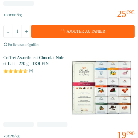
25
€95
133
€08
/kg
-
+
AJOUTER AU PANIER
En livraison régulière
Coffret Assortiment Chocolat Noir
et Lait - 270 g - DOLFIN
(
9
)
19
€90
73
€70
/kg