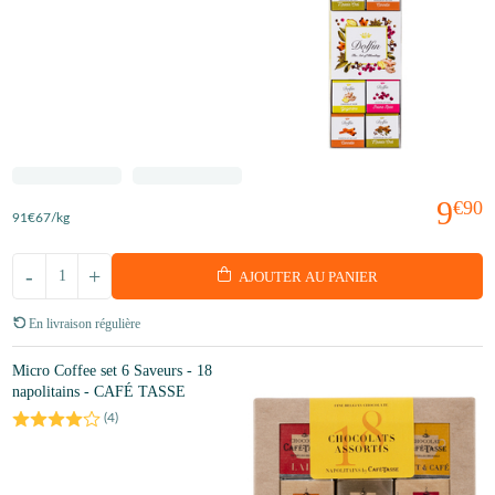
9
€90
91
€67
/kg
-
+
AJOUTER AU PANIER
En livraison régulière
Micro Coffee set 6 Saveurs - 18
napolitains - CAFÉ TASSE
(
4
)