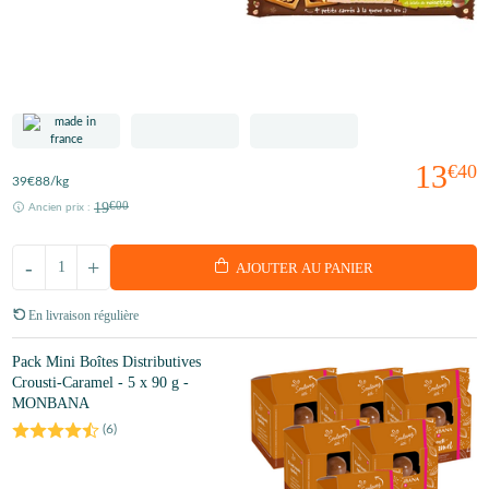
13
€40
39
€88
/kg
19
€00
Ancien prix :
-
+
AJOUTER AU PANIER
En livraison régulière
Pack Mini Boîtes Distributives
Crousti-Caramel - 5 x 90 g -
MONBANA
(
6
)