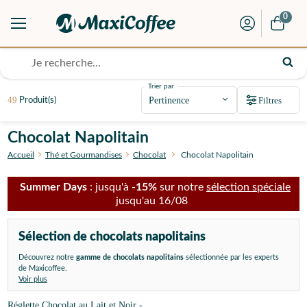
0
Trier par
49
Filtres
Produit(s)
Chocolat Napolitain
Accueil
Thé et Gourmandises
Chocolat
Chocolat Napolitain
Summer Days
: jusqu'à
-15%
sur notre
sélection spéciale
jusqu'au 16/08
Sélection de chocolats napolitains
Découvrez notre
gamme de chocolats napolitains
sélectionnée par les experts
de Maxicoffee.
Voir plus
Réglette Chocolat au Lait et Noir -