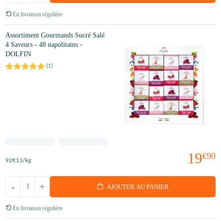
En livraison régulière
Assortiment Gourmands Sucré Salé
4 Saveurs - 48 napolitains -
DOLFIN
(
1
)
19
€90
92
€13
/kg
-
+
AJOUTER AU PANIER
En livraison régulière