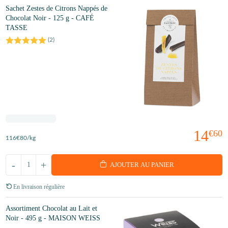
Sachet Zestes de Citrons Nappés de
Chocolat Noir - 125 g - CAFÉ
TASSE
(
2
)
14
€60
116
€80
/kg
-
+
AJOUTER AU PANIER
En livraison régulière
Assortiment Chocolat au Lait et
Noir - 495 g - MAISON WEISS