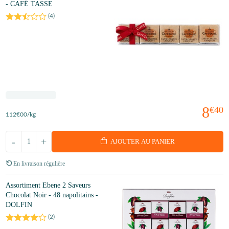
- CAFÉ TASSE
(
4
)
8
€40
112
€00
/kg
-
+
AJOUTER AU PANIER
En livraison régulière
Assortiment Ebene 2 Saveurs
Chocolat Noir - 48 napolitains -
DOLFIN
(
2
)