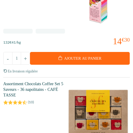
14
€30
132
€41
/kg
-
+
AJOUTER AU PANIER
En livraison régulière
Assortiment Chocolats Coffee Set 5
Saveurs - 36 napolitains - CAFÉ
TASSE
(
10
)