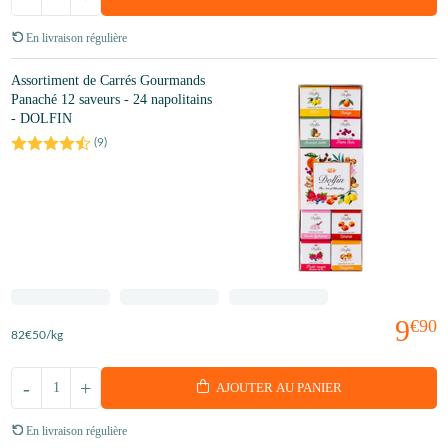
En livraison régulière
Assortiment de Carrés Gourmands
Panaché 12 saveurs - 24 napolitains
- DOLFIN
(
9
)
9
€90
82
€50
/kg
-
+
AJOUTER AU PANIER
En livraison régulière