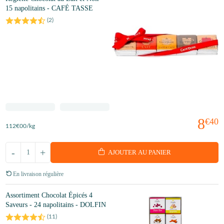
15 napolitains - CAFÉ TASSE
(
2
)
8
€40
112
€00
/kg
-
+
AJOUTER AU PANIER
En livraison régulière
Assortiment Chocolat Épicés 4
Saveurs - 24 napolitains - DOLFIN
(
11
)