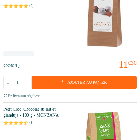
(
2
)
11
€30
90
€40
/kg
-
+
AJOUTER AU PANIER
En livraison régulière
Petit Croc' Chocolat au lait et
gianduja - 100 g - MONBANA
(
8
)