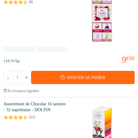
(
8
)
9
€90
11
€79
/kg
-
+
AJOUTER AU PANIER
En livraison régulière
Assortiment de Chocolat 16 saveurs
- 32 napolitains - DOLFIN
(
21
)