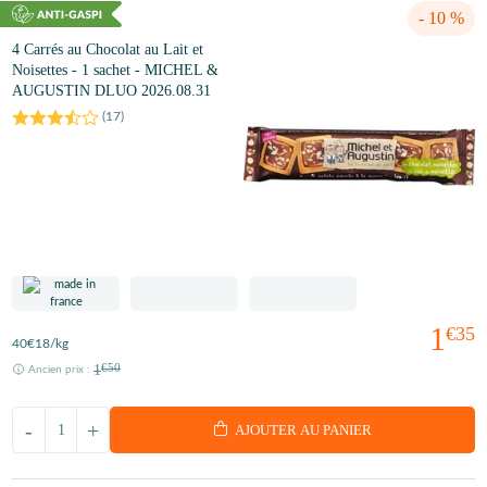
- 10 %
4 Carrés au Chocolat au Lait et
Noisettes - 1 sachet - MICHEL &
AUGUSTIN DLUO 2026.08.31
(
17
)
1
€35
40
€18
/kg
1
€50
Ancien prix :
-
+
AJOUTER AU PANIER