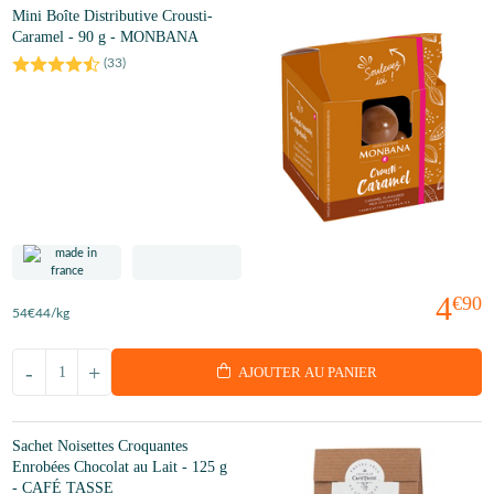
Mini Boîte Distributive Crousti-
Caramel - 90 g - MONBANA
(
33
)
4
€90
54
€44
/kg
-
+
AJOUTER AU PANIER
Sachet Noisettes Croquantes
Enrobées Chocolat au Lait - 125 g
- CAFÉ TASSE