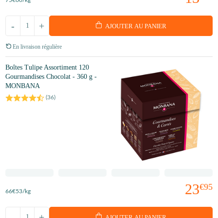
-
+
AJOUTER AU PANIER
En livraison régulière
Boîtes Tulipe Assortiment 120
Gourmandises Chocolat - 360 g -
MONBANA
(
36
)
23
€95
66
€53
/kg
-
+
AJOUTER AU PANIER