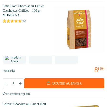
Petit Croc' Chocolat au Lait et
Cacahuètes Grillées - 100 g -
MONBANA
(
1
)
8
€50
70
€83
/kg
-
+
AJOUTER AU PANIER
En livraison régulière
Coffret Chocolat au Lait et Noir