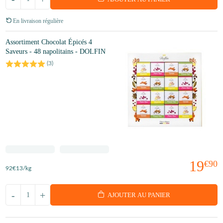
En livraison régulière
Assortiment Chocolat Épicés 4
Saveurs - 48 napolitains - DOLFIN
(
3
)
19
€90
92
€13
/kg
-
+
AJOUTER AU PANIER