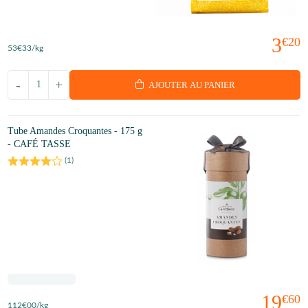
3
€20
53
€33
/kg
-
+
AJOUTER AU PANIER
Tube Amandes Croquantes - 175 g
- CAFÉ TASSE
(
1
)
19
€60
112
€00
/kg