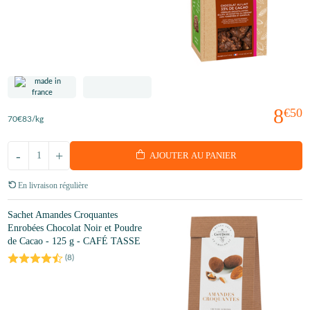
8
€50
70
€83
/kg
-
+
AJOUTER AU PANIER
En livraison régulière
Sachet Amandes Croquantes
Enrobées Chocolat Noir et Poudre
de Cacao - 125 g - CAFÉ TASSE
(
8
)