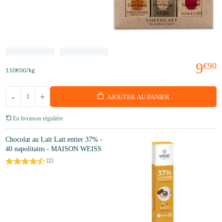
9
€90
110
€00
/kg
-
+
AJOUTER AU PANIER
En livraison régulière
Chocolat au Lait Lait entier 37% -
40 napolitains - MAISON WEISS
(
2
)