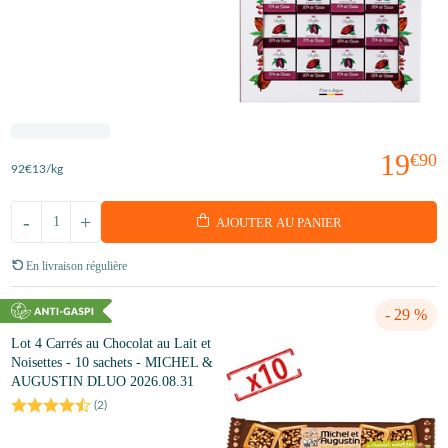
19
€90
92
€13
/kg
-
+
AJOUTER AU PANIER
En livraison régulière
- 29 %
Lot 4 Carrés au Chocolat au Lait et
Noisettes - 10 sachets - MICHEL &
AUGUSTIN DLUO 2026.08.31
(
2
)