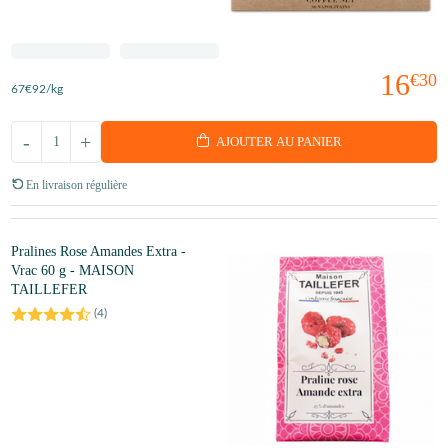
16
€30
67
€92
/kg
-
+
AJOUTER AU PANIER
En livraison régulière
Pralines Rose Amandes Extra -
Vrac 60 g - MAISON
TAILLEFER
(
4
)