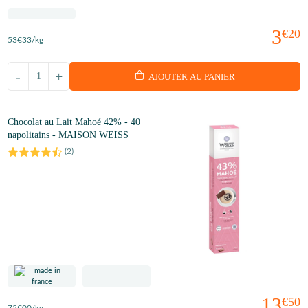
3
€20
53
€33
/kg
-
+
AJOUTER AU PANIER
Chocolat au Lait Mahoé 42% - 40
napolitains - MAISON WEISS
(
2
)
13
€50
75
€00
/kg