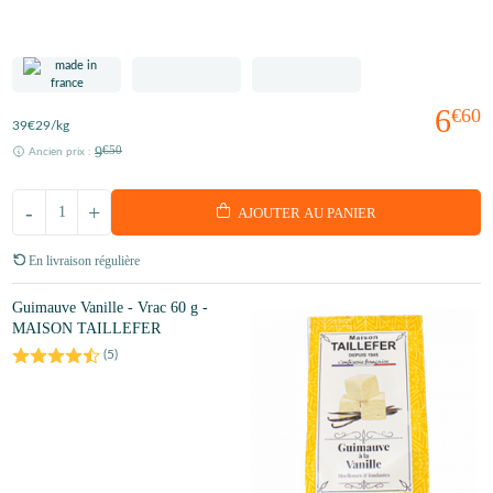
6
€60
39
€29
/kg
9
€50
Ancien prix :
-
+
AJOUTER AU PANIER
En livraison régulière
Guimauve Vanille - Vrac 60 g -
MAISON TAILLEFER
(
5
)