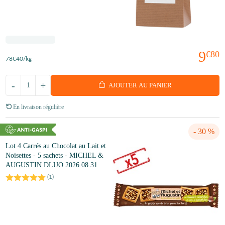
9
€80
78
€40
/kg
-
+
AJOUTER AU PANIER
En livraison régulière
- 30 %
Lot 4 Carrés au Chocolat au Lait et
Noisettes - 5 sachets - MICHEL &
AUGUSTIN DLUO 2026.08.31
(
1
)