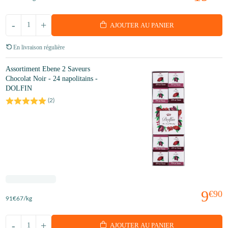
-
+
AJOUTER AU PANIER
En livraison régulière
Assortiment Ebene 2 Saveurs
Chocolat Noir - 24 napolitains -
DOLFIN
(
2
)
9
€90
91
€67
/kg
-
+
AJOUTER AU PANIER