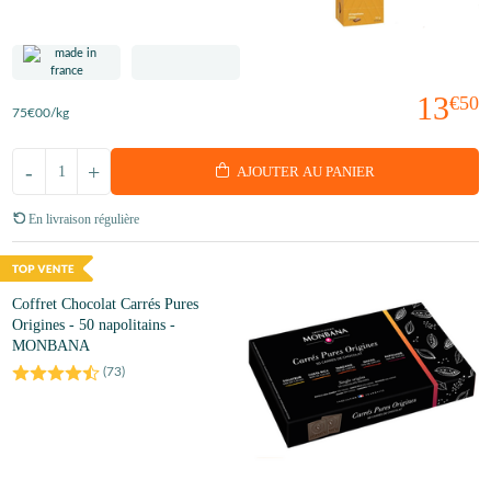
13
€50
75
€00
/kg
-
+
AJOUTER AU PANIER
En livraison régulière
Coffret Chocolat Carrés Pures
Origines - 50 napolitains -
MONBANA
(
73
)