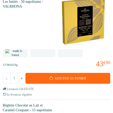
Les Initiés - 50 napolitains -
VALRHONA
43
€90
175
€60
/kg
-
+
AJOUTER AU PANIER
Livraison GRATUITE
En livraison régulière
Réglette Chocolat au Lait et
Caramel Croquant - 15 napolitains