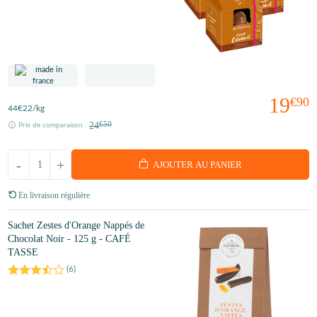
19
€90
44
€22
/kg
24
€50
Prix de comparaison :
-
+
AJOUTER AU PANIER
En livraison régulière
Sachet Zestes d'Orange Nappés de
Chocolat Noir - 125 g - CAFÉ
TASSE
(
6
)