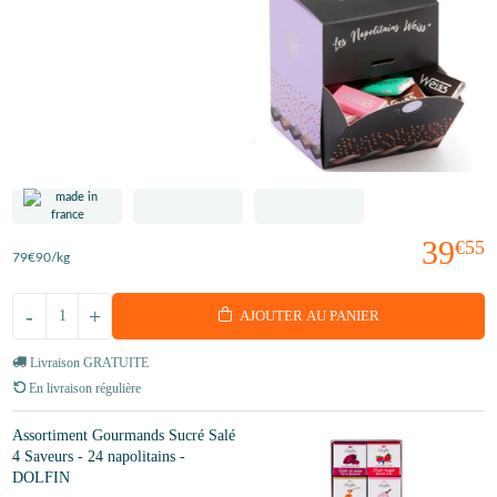
39
€55
79
€90
/kg
-
+
AJOUTER AU PANIER
Livraison GRATUITE
En livraison régulière
Assortiment Gourmands Sucré Salé
4 Saveurs - 24 napolitains -
DOLFIN