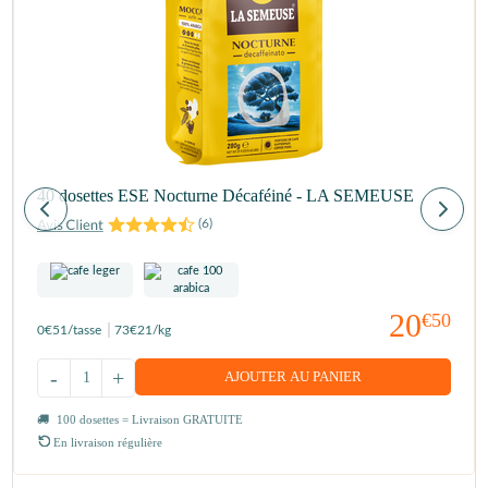
40 dosettes ESE Nocturne Décaféiné - LA SEMEUSE
(
6
)
20
€50
0
€51
/tasse
73
€21
/kg
-
+
AJOUTER AU PANIER
100 dosettes = Livraison GRATUITE
En livraison régulière