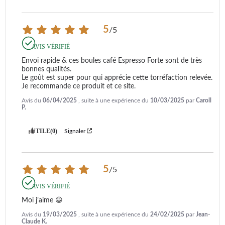
5
/
5
AVIS VÉRIFIÉ
Envoi rapide & ces boules café Espresso Forte sont de très 
bonnes qualités.

Le goût est super pour qui apprécie cette torréfaction relevée.

Je recommande ce produit et ce site.
Avis du
06/04/2025
, suite à une expérience du
10/03/2025
par
Caroll
P.
UTILE
(0)
Signaler
5
/
5
AVIS VÉRIFIÉ
Moi j’aime 😀
Avis du
19/03/2025
, suite à une expérience du
24/02/2025
par
Jean-
Claude K.