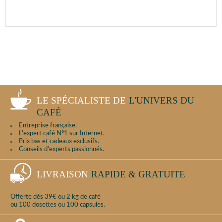
LE SPÉCIALISTE DE
L'UNIVERS DU
CAFÉ
Entreprise française.
L'expert café N°1 sur Internet.
Prix bas et cadeaux exclusifs.
Conseils d'experts passionnés.
LIVRAISON
RAPIDE & GRATUITE
Offerte dès 39€ ou 2 kg de café
ou 100 dosettes ou 100 capsules.