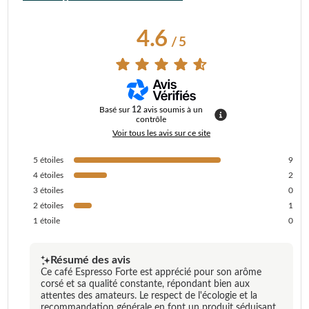
4.6
/
5
Basé sur
12
avis soumis à un
contrôle
Voir tous les avis sur ce site
5
étoiles
9
4
étoiles
2
3
étoiles
0
2
étoiles
1
1
étoile
0
Résumé des avis
Ce café Espresso Forte est apprécié pour son arôme
corsé et sa qualité constante, répondant bien aux
attentes des amateurs. Le respect de l'écologie et la
recommandation générale en font un produit séduisant.