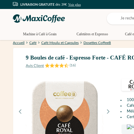
Voir plus
LIVRAISON GRATUITE
dès 39€
Machine à Café à Grain
Cafetières et Expresso
Café e
Accueil
Café
Café Moulu et Capsules
Dosettes CoffeeB
9 Boules de café - Espresso Forte - CAFÉ
(
16
)
100
Café
Mél
Cert