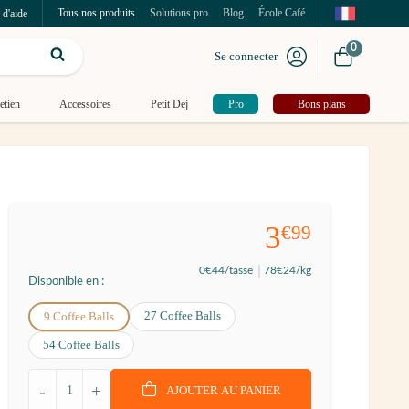
Tous nos produits
Solutions pro
Blog
École Café
 d'aide
0
Se connecter
etien
Accessoires
Petit Dej
Pro
Bons plans
3
€99
0
€44
/tasse
78
€24
/kg
Disponible en :
27 Coffee Balls
9 Coffee Balls
54 Coffee Balls
-
+
AJOUTER AU PANIER