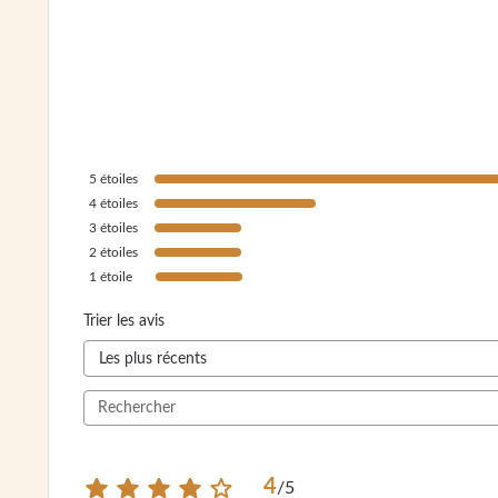
5
étoiles
4
étoiles
3
étoiles
2
étoiles
1
étoile
Trier les avis
4
/
5