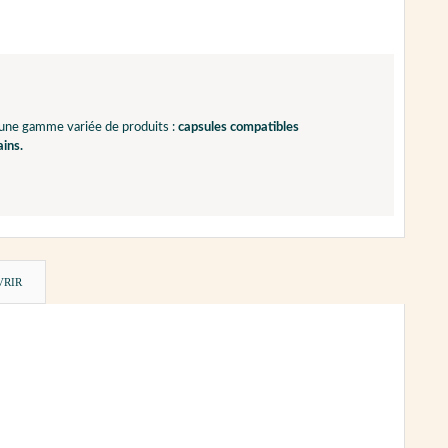
 une gamme variée de produits :
capsules compatibles
ains.
VRIR