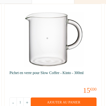
Pichet en verre pour Slow Coffee - Kinto - 300ml
15
€00
-
+
AJOUTER AU PANIER