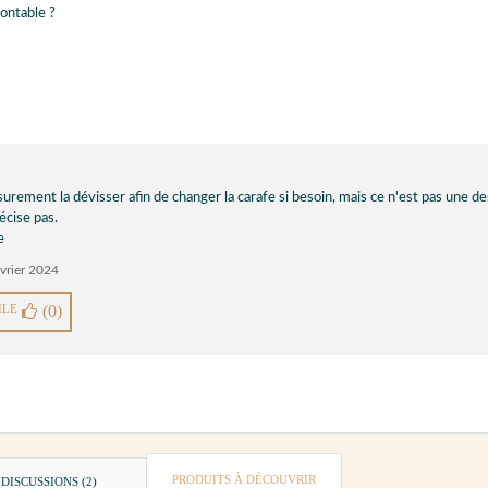
montable ?
rement la dévisser afin de changer la carafe si besoin, mais ce n'est pas une de
récise pas.
e
évrier 2024
ILE
(0)
PRODUITS À DÉCOUVRIR
DISCUSSIONS (2)