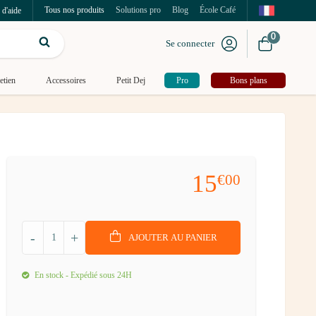
Tous nos produits
Solutions pro
Blog
École Café
 d'aide
0
Se connecter
etien
Accessoires
Petit Dej
Pro
Bons plans
15
€00
-
+
AJOUTER AU PANIER
En stock - Expédié sous 24H