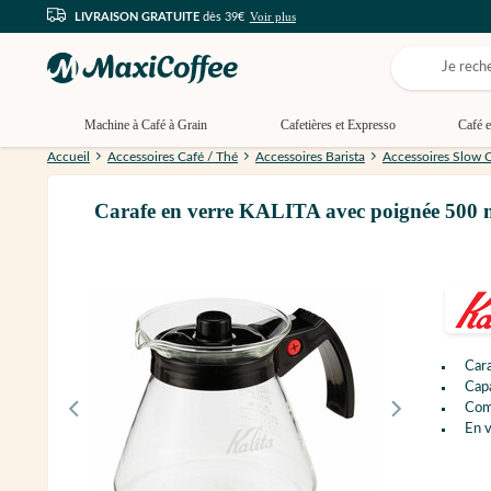
Voir plus
LIVRAISON GRATUITE
dès 39€
Machine à Café à Grain
Cafetières et Expresso
Café e
Accueil
Accessoires Café / Thé
Accessoires Barista
Accessoires Slow 
Carafe en verre KALITA avec poignée 500 
Car
Capa
Com
En v