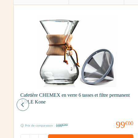
Cafetière CHEMEX en verre 6 tasses et filtre permanent
ABLE Kone
99
€00
00
100
€00
Prix de comparaison :