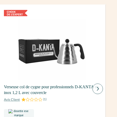
B
Verseuse col de cygne pour professionnels D-KANTA en
inox 1,2 L avec couvercle
(
1
)