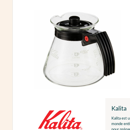
Kalita
Kalita est 
monde entie
pour prépar