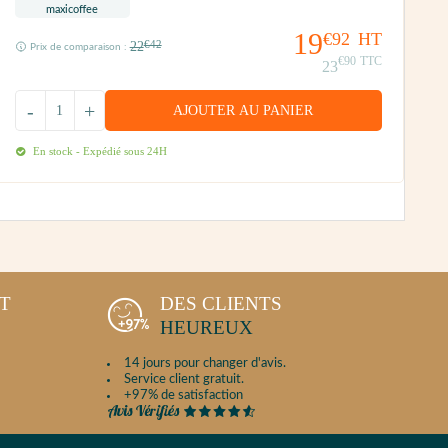
19
€92
HT
22
€42
Prix de comparaison :
€90
TTC
23
-
+
AJOUTER AU PANIER
En stock - Expédié sous 24H
NT
DES CLIENTS
HEUREUX
14 jours pour changer d'avis.
Service client gratuit.
+97% de satisfaction