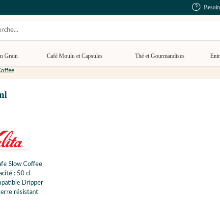
Besoin
n Grain
Café Moulu et Capsules
Thé et Gourmandises
Entr
Coffee
ml
afe Slow Coffee
cité : 50 cl
patible Dripper
erre résistant