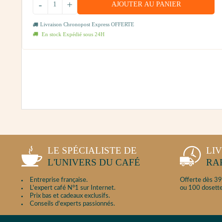
-
+
AJOUTER AU PANIER
Livraison Chronopost Express OFFERTE
En stock Expédié sous 24H
LE SPÉCIALISTE DE
LI
L'UNIVERS DU CAFÉ
RA
Entreprise française.
Offerte dès 39
L'expert café N°1 sur Internet.
ou 100 dosette
Prix bas et cadeaux exclusifs.
Conseils d'experts passionnés.