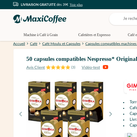
Voir plus
LIVRAISON GRATUITE
dès 39€
Machine à Café à Grain
Cafetières et Expresso
Café e
Accueil
Café
Café Moulu et Capsules
Capsules compatibles machines
50 capsules compatibles Nespresso* Origi
(
3
)
Torr
Café
Cap
Livr
Caps