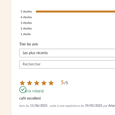
5
étoiles
4
étoiles
3
étoiles
2
étoiles
1
étoile
Trier les avis
5
/
5
AVIS VÉRIFIÉ
café excellent
Avis du
11/06/2025
, suite à une expérience du
19/05/2025
par
Aria