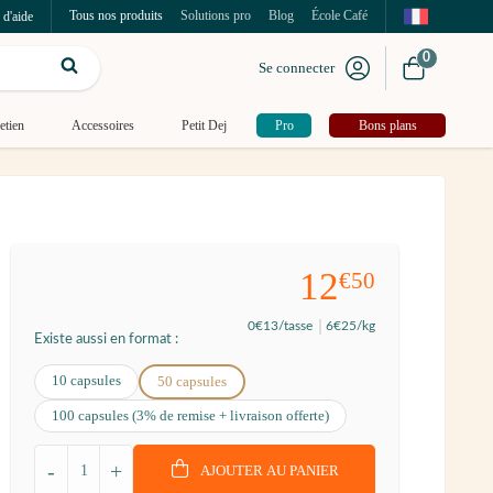
Tous nos produits
Solutions pro
Blog
École Café
 d'aide
0
Se connecter
etien
Accessoires
Petit Dej
Pro
Bons plans
12
€50
0
€13
/tasse
6
€25
/kg
Existe aussi en format :
10 capsules
50 capsules
100 capsules (3% de remise + livraison offerte)
-
+
AJOUTER AU PANIER