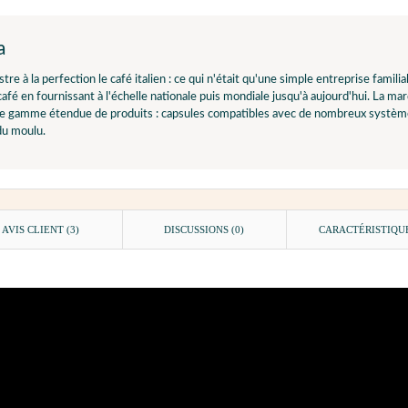
a
tre à la perfection le café italien : ce qui n'était qu'une simple entreprise famili
afé en fournissant à l'échelle nationale puis mondiale jusqu'à aujourd'hui. La ma
e gamme étendue de produits : capsules compatibles avec de nombreux systèmes
du moulu.
AVIS CLIENT
(3)
DISCUSSIONS (0)
CARACTÉRISTIQU