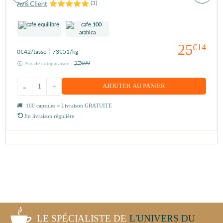
(
3
)
25
€14
0
€42
/tasse
73
€51
/kg
27
€00
Prix de comparaison :
-
+
AJOUTER AU PANIER
100 capsules = Livraison GRATUITE
En livraison régulière
LE SPÉCIALISTE DE
L'UNIVERS DU