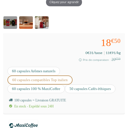
Cliquez pour agrandir
18
€50
0
€31
/tasse
11
€91
/kg
20
€50
Prix de comparaison :
60 capsules Arômes naturels
60 capsules compatibles Top italien
60 capsules 100 % MaxiCoffee
50 capsules Cafés éthiques
100 capsules = Livraison GRATUITE
En stock - Expédié sous 24H