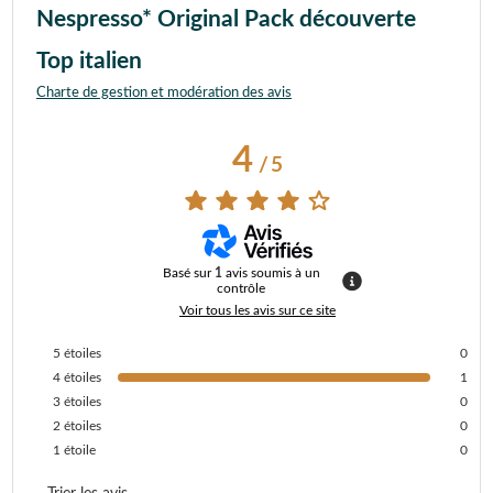
Nespresso* Original Pack découverte
Top italien
Charte de gestion et modération des avis
4
/
5
Basé sur
1
avis soumis à un
contrôle
Voir tous les avis sur ce site
5
étoiles
0
4
étoiles
1
3
étoiles
0
2
étoiles
0
1
étoile
0