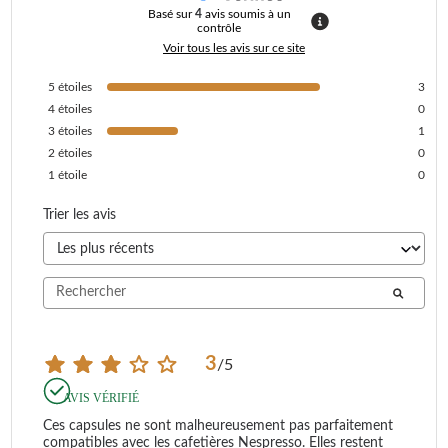
Basé sur
4
avis soumis à un
contrôle
Voir tous les avis sur ce site
5
étoiles
3
4
étoiles
0
3
étoiles
1
2
étoiles
0
1
étoile
0
Trier les avis
3
/
5
AVIS VÉRIFIÉ
Ces capsules ne sont malheureusement pas parfaitement 
compatibles avec les cafetières Nespresso. Elles restent 