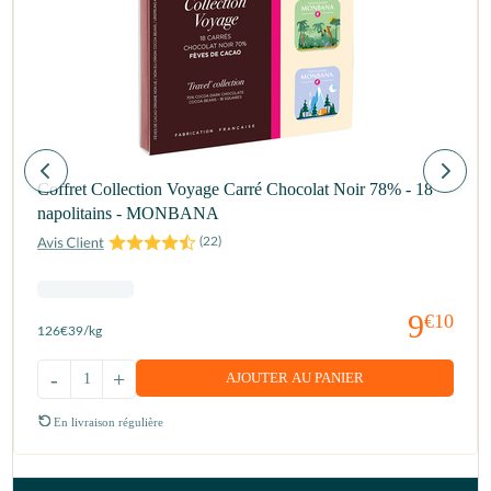
Coffret Collection Voyage Carré Chocolat Noir 78% - 18
napolitains - MONBANA
(
22
)
9
€10
126
€39
/kg
-
+
AJOUTER AU PANIER
En livraison régulière