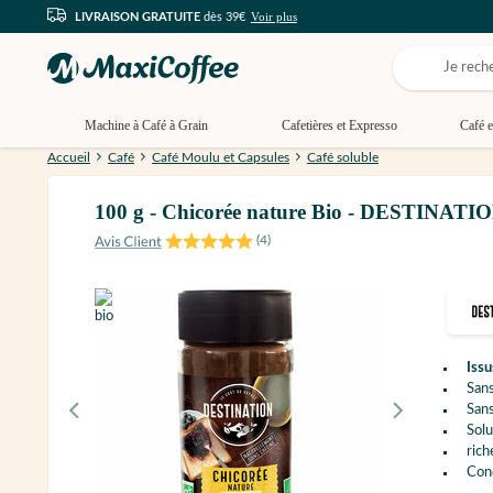
Voir plus
LIVRAISON GRATUITE
dès 39€
Machine à Café à Grain
Cafetières et Expresso
Café e
Accueil
Café
Café Moulu et Capsules
Café soluble
100 g - Chicorée nature Bio - DESTINATI
(
4
)
Issu
Sans
Sans
Solu
rich
Cond