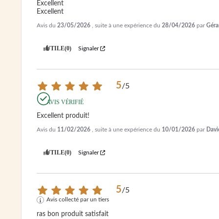
Excellent

Excellent
Avis du
23/05/2026
, suite à une expérience du
28/04/2026
par
Géra
UTILE
(0)
Signaler
5
/
5
AVIS VÉRIFIÉ
Excellent produit!
Avis du
11/02/2026
, suite à une expérience du
10/01/2026
par
David
UTILE
(0)
Signaler
5
/
5
Avis collecté par un tiers
ras bon produit satisfait