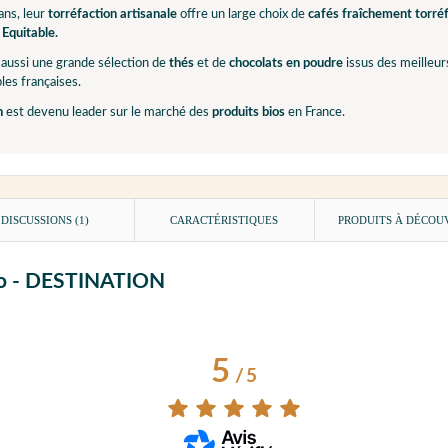
ns, leur
torréfaction artisanale
offre un large choix de
cafés fraîchement torré
Equitable.
aussi une grande sélection de
thés
et de
chocolats en poudre
issus des meilleurs
les françaises.
n
est devenu leader sur le marché des
produits bios
en France.
DISCUSSIONS (1)
CARACTÉRISTIQUES
PRODUITS À DÉCOU
 Bio - DESTINATION
5
/
5