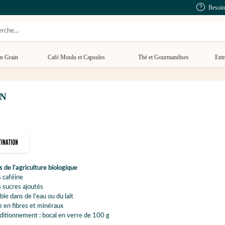
Besoin
n Grain
Café Moulu et Capsules
Thé et Gourmandises
Entr
ON
s de l'agriculture biologique
 caféine
 sucres ajoutés
ble dans de l'eau ou du lait
e en fibres et minéraux
itionnement : bocal en verre de 100 g