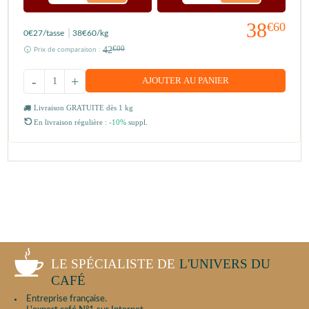
38
€60
0
€27
/tasse
38
€60
/kg
42
€00
Prix de comparaison :
-
+
AJOUTER AU PANIER
Livraison GRATUITE dès 1 kg
En livraison régulière :
-10%
suppl.
LE SPÉCIALISTE DE
L'UNIVERS DU
CAFÉ
Entreprise française.