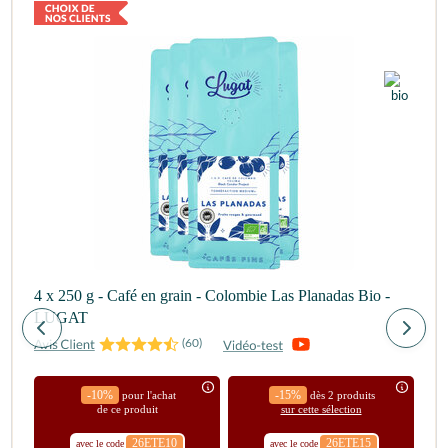
4 x 250 g - Café en grain - Colombie Las Planadas Bio -
LUGAT
(
60
)
-10%
-15%
pour l'achat
dès 2 produits
de ce produit
sur cette sélection
26ETE10
26ETE15
avec le code
avec le code