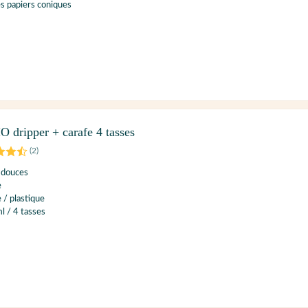
res papiers coniques
 dripper + carafe 4 tasses
(
2
)
 douces
e
 / plastique
l / 4 tasses