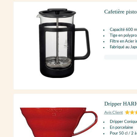
Cafetière pis
Capacité 600 m
Tige en polypr
Filtre en Acier 
Fabriqué au Jap
Dripper HARI
Dripper Conique
En porcelaine
Pour 50 cl / 2 à