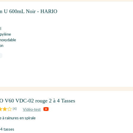
ton U 600mL Noir - HARIO
l
opylène
inoxydable
on
O V60 VDC-02 rouge 2 à 4 Tasses
(
4
)
 à rainures en spirale
 4 tasses