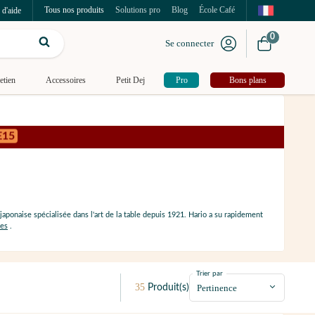
Tous nos produits
Solutions pro
Blog
École Café
 d'aide
0
Se connecter
etien
Accessoires
Petit Dej
Pro
Bons plans
E15
aponaise spécialisée dans l'art de la table depuis 1921. Hario a su rapidement
res
.
Trier par
35
Produit(s)