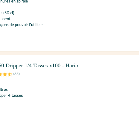
inures en spirale
s (50 cl)
manent
açons de pouvoir l'utiliser
60 Dripper 1/4 Tasses x100 - Hario
(
33
)
ltres
ipper
4 tasses