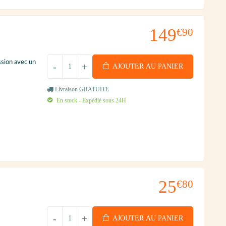
149
€90
ssion avec un
-
+
AJOUTER AU PANIER
Livraison GRATUITE
En stock - Expédié sous 24H
25
€80
-
+
AJOUTER AU PANIER