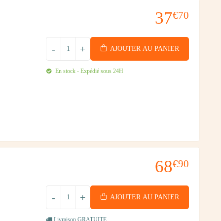
37
€70
-
+
AJOUTER AU PANIER
En stock - Expédié sous 24H
68
€90
-
+
AJOUTER AU PANIER
Livraison GRATUITE