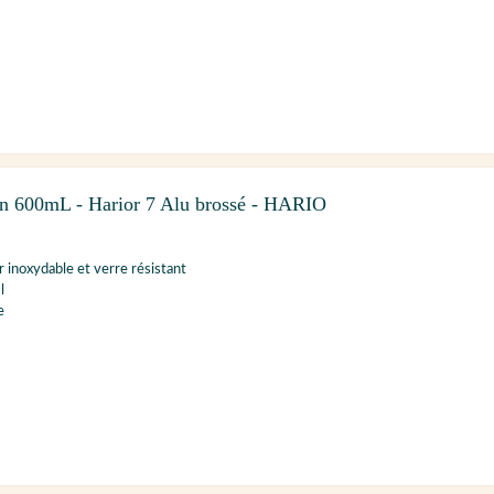
ton 600mL - Harior 7 Alu brossé - HARIO
r inoxydable et verre résistant
l
e