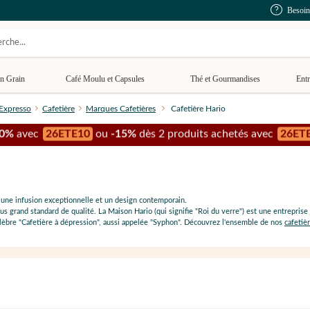
Besoin
n Grain
Café Moulu et Capsules
Thé et Gourmandises
Entr
 Expresso
Cafetière
Marques Cafetières
Cafetière Hario
10%
avec
26ETE10
ou
-15%
dès 2 produits achetés avec
26ET
t une infusion exceptionnelle et un design contemporain.
 grand standard de qualité. La Maison Hario (qui signifie "Roi du verre") est une entreprise j
célèbre "Cafetière à dépression", aussi appelée "Syphon". Découvrez l'ensemble de nos
cafetiè