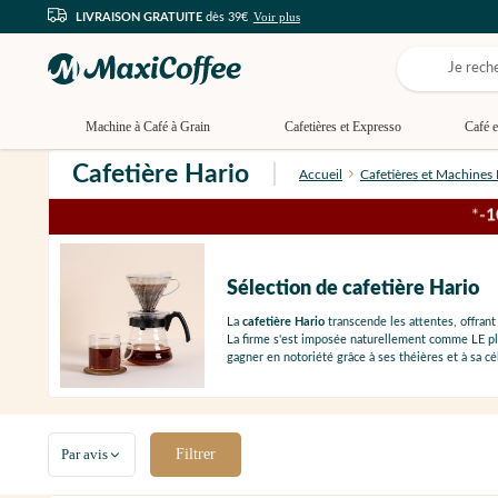
Voir plus
LIVRAISON GRATUITE
dès 39€
Machine à Café à Grain
Cafetières et Expresso
Café e
Cafetière Hario
Accueil
Cafetières et Machines
*
-
Sélection de cafetière Hario
La
cafetière Hario
transcende les attentes, offran
La firme s'est imposée naturellement comme LE plus
gagner en notoriété grâce à ses théières et à sa 
Par avis
Filtrer