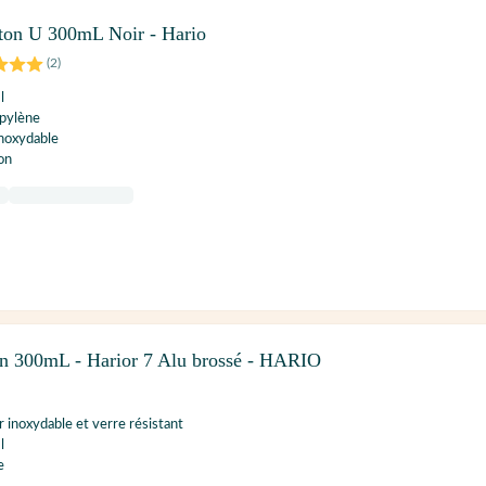
ston U 300mL Noir - Hario
(
2
)
l
opylène
inoxydable
on
ton 300mL - Harior 7 Alu brossé - HARIO
r inoxydable et verre résistant
l
e