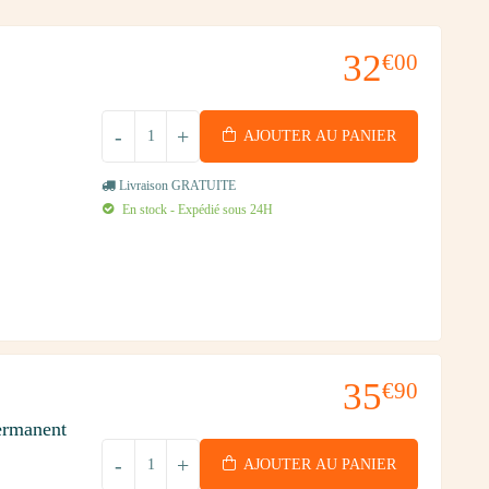
32
€00
-
+
AJOUTER AU PANIER
Livraison GRATUITE
En stock - Expédié sous 24H
35
€90
ermanent
-
+
AJOUTER AU PANIER