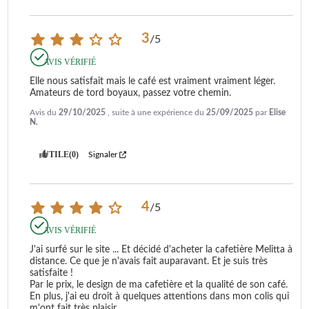
3
/
5
AVIS VÉRIFIÉ
Elle nous satisfait mais le café est vraiment vraiment léger. 
Amateurs de tord boyaux, passez votre chemin.
Avis du
29/10/2025
, suite à une expérience du
25/09/2025
par
Elise
N.
UTILE
(0)
Signaler
4
/
5
AVIS VÉRIFIÉ
J'ai surfé sur le site ... Et décidé d'acheter la cafetière Melitta à 
distance. Ce que je n'avais fait auparavant. Et je suis très 
satisfaite !

Par le prix, le design de ma cafetière et la qualité de son café. 
En plus, j'ai eu droit à quelques attentions dans mon colis qui 
m'ont fait très plaisir .
...