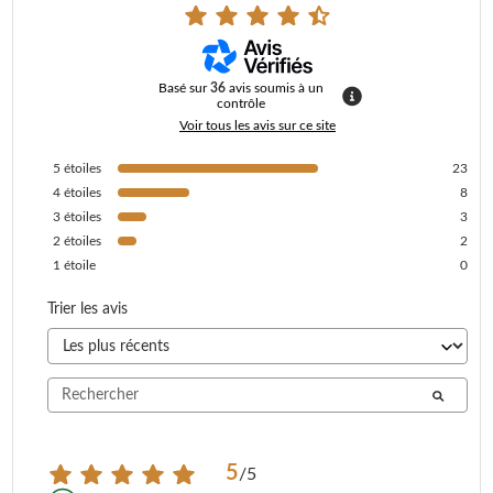
Basé sur
36
avis soumis à un
contrôle
Voir tous les avis sur ce site
5
étoiles
23
4
étoiles
8
3
étoiles
3
2
étoiles
2
1
étoile
0
Trier les avis
5
/
5