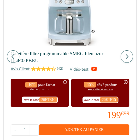
Cafetière filtre programmable SMEG bleu azur
DCF02PBEU
(
42
)
-10%
-15%
pour l'achat
dès 2 produits
de ce produit
sur cette sélection
26ETE10
26ETE15
avec le code
avec le code
199
€99
-
+
AJOUTER AU PANIER