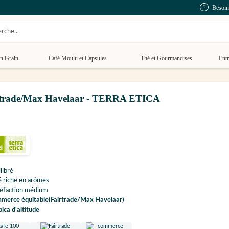
Besoin
n Grain
Café Moulu et Capsules
Thé et Gourmandises
Entr
Fairtrade/Max Havelaar - TERRA ETICA
libré
 riche en arômes
réfaction médium
merce équitable(Fairtrade/Max Havelaar)
ica d'altitude