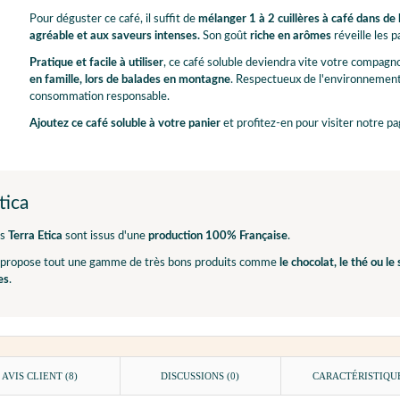
Pour déguster ce café, il suffit de
mélanger 1 à 2 cuillères à café dans de
agréable et aux saveurs intenses.
Son goût
riche en arômes
réveille les p
Pratique et facile à utiliser
, ce café soluble deviendra vite votre compagn
en famille, lors de balades en montagne
. Respectueux de l'environnemen
consommation responsable.
Ajoutez ce café soluble à votre panier
et profitez-en pour visiter notre p
tica
ts
Terra Etica
sont issus d'une
production 100% Française
.
propose tout une gamme de très bons produits comme
le chocolat, le thé ou le
es
.
AVIS CLIENT
(8)
DISCUSSIONS (0)
CARACTÉRISTIQU