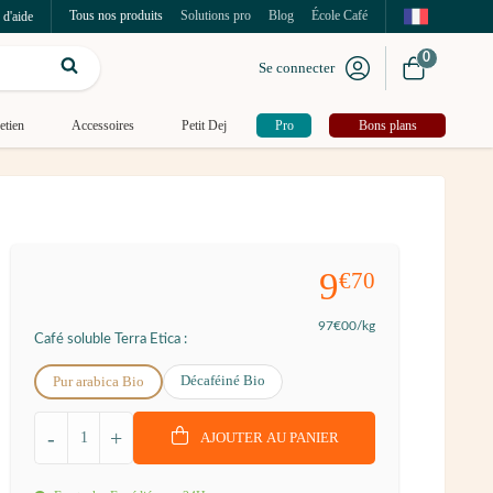
Tous nos produits
Solutions pro
Blog
École Café
 d'aide
0
Se connecter
etien
Accessoires
Petit Dej
Pro
Bons plans
9
€70
97
€00
/kg
Café soluble Terra Etica :
Décaféiné Bio
Pur arabica Bio
-
+
AJOUTER AU PANIER