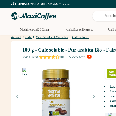
Voir plus
LIVRAISON GRATUITE
dès 39€
Machine à Café à Grain
Cafetières et Expresso
Café e
Accueil
Café
Café Moulu et Capsules
Café soluble
100 g - Café soluble - Pur arabica Bio - 
(
8
)
Équi
Café
Tor
Com
Arab