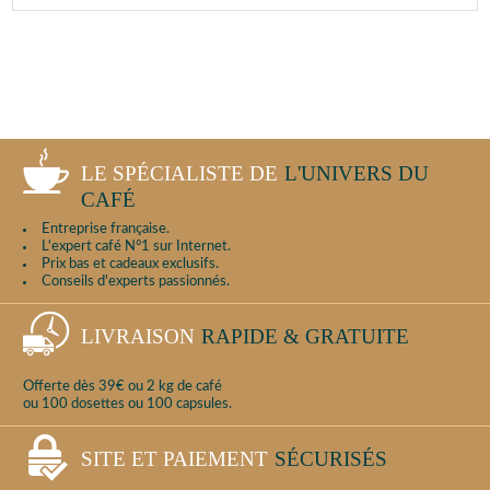
LE SPÉCIALISTE DE
L'UNIVERS DU
CAFÉ
Entreprise française.
L'expert café N°1 sur Internet.
Prix bas et cadeaux exclusifs.
Conseils d'experts passionnés.
LIVRAISON
RAPIDE & GRATUITE
Offerte dès 39€ ou 2 kg de café
ou 100 dosettes ou 100 capsules.
SITE ET PAIEMENT
SÉCURISÉS