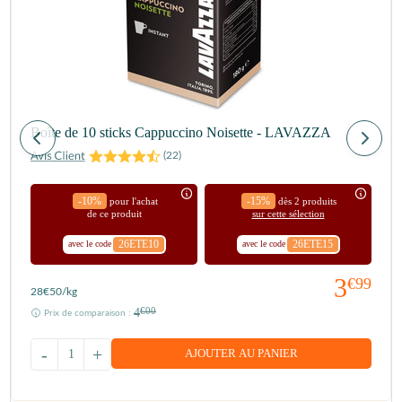
Boîte de 10 sticks Cappuccino Noisette - LAVAZZA
(
22
)
-10%
-15%
pour l'achat
dès 2 produits
de ce produit
sur cette sélection
26ETE10
26ETE15
avec le code
avec le code
3
€99
28
€50
/kg
4
€00
Prix de comparaison :
-
+
AJOUTER AU PANIER