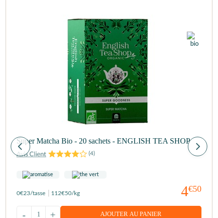
Super Matcha Bio - 20 sachets - ENGLISH TEA SHOP
(
4
)
4
€50
0
€23
/tasse
112
€50
/kg
-
+
AJOUTER AU PANIER