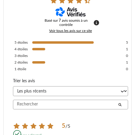
Basé sur
7
avis soumis à un
contrôle
Voir tous les avis sur ce site
5
étoiles
5
4
étoiles
1
3
étoiles
0
2
étoiles
1
1
étoile
0
Trier les avis
5
/
5