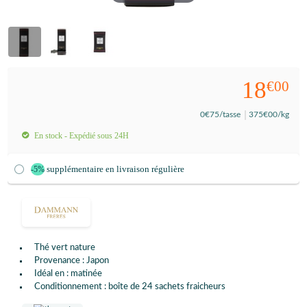
18
€00
0
€75
/tasse
375
€00
/kg
En stock - Expédié sous 24H
supplémentaire en livraison régulière
-5%
Thé vert nature
Provenance : Japon
Idéal en : matinée
Conditionnement : boîte de 24 sachets fraicheurs