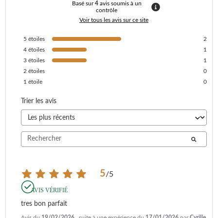
Basé sur
4
avis soumis à un
contrôle
Voir tous les avis sur ce site
5
étoiles
2
4
étoiles
1
3
étoiles
1
2
étoiles
0
1
étoile
0
Trier les avis
5
/
5
AVIS VÉRIFIÉ
tres bon parfait
Avis du
19/02/2026
, suite à une expérience du
17/01/2026
par
Cyrille