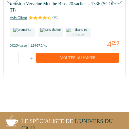
Infusion Verveine Menthe Bio - 20 sachets - 1336 (SCOP
TI)
(
20
)
4
€99
0
€25
/tasse
124
€75
/kg
-
+
AJOUTER AU PANIER
LE SPÉCIALISTE DE
L'UNIVERS DU
CAFÉ