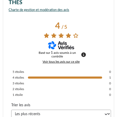
THÉS
Charte de gestion et modération des avis
4
/
5
Basé sur
1
avis soumis à un
contrôle
Voir tous les avis sur ce site
5
étoiles
0
4
étoiles
1
3
étoiles
0
2
étoiles
0
1
étoile
0
Trier les avis