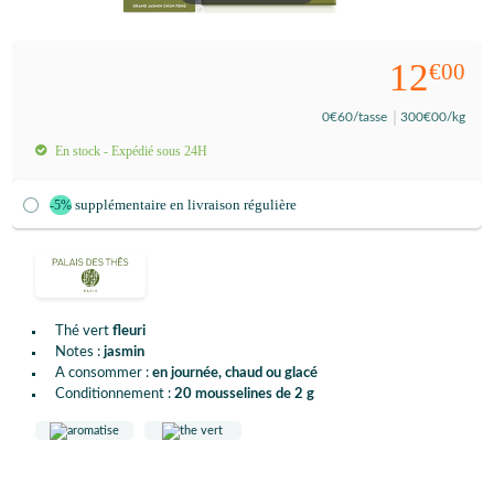
12
€00
0
€60
/tasse
300
€00
/kg
En stock - Expédié sous 24H
supplémentaire en livraison régulière
-5%
Thé vert
fleuri
Notes :
jasmin
A consommer :
en journée, chaud ou glacé
Conditionnement :
20 mousselines de 2 g