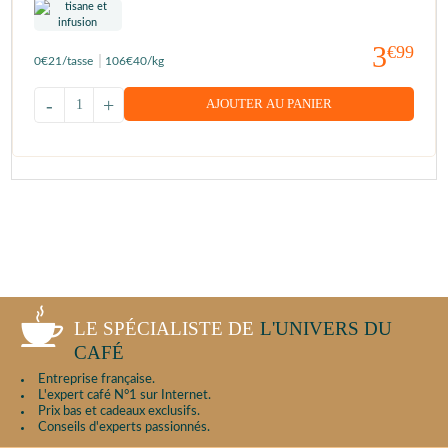
3
€99
0
€21
/tasse
106
€40
/kg
-
+
AJOUTER AU PANIER
LE SPÉCIALISTE DE
L'UNIVERS DU
CAFÉ
Entreprise française.
L'expert café N°1 sur Internet.
Prix bas et cadeaux exclusifs.
Conseils d'experts passionnés.