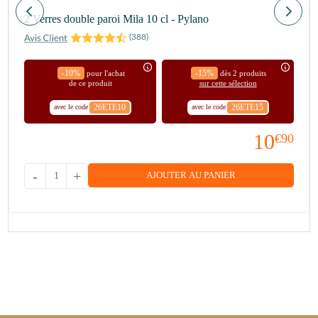
2 Verres double paroi Mila 10 cl - Pylano
(
388
)
-10%
-15%
pour l'achat
dès 2 produits
de ce produit
sur cette sélection
26ETE10
26ETE15
avec le code
avec le code
10
€90
-
+
AJOUTER AU PANIER