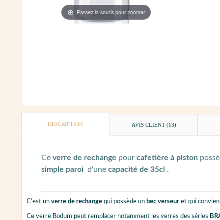
Passez la souris pour zoomer
DESCRIPTION
AVIS CLIENT
(13)
Ce
verre de rechange
pour
cafetière à piston
poss
simple paroi
d'une
capacité de 35cl
.
C'est un
verre de rechange
qui possède un
bec verseur
et qui convie
Ce verre Bodum peut remplacer notamment les verres des séries
BRA