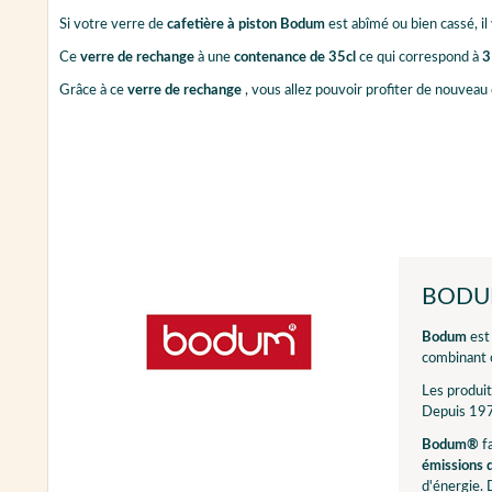
Si votre verre de
cafetière à piston Bodum
est abîmé ou bien cassé, i
Ce
verre de rechange
à une
contenance de 35cl
ce qui correspond à
3
Grâce à ce
verre de rechange
, vous allez pouvoir profiter de nouveau
BOD
Bodum
est
combinant c
Les produi
Depuis 19
Bodum®
fa
émissions
d'énergie. 