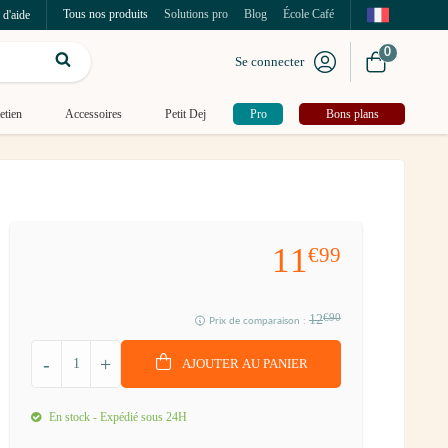
Tous nos produits
Solutions pro
Blog
École Café
 d'aide
0
Se connecter
etien
Accessoires
Petit Dej
Pro
Bons plans
11
€99
12
€90
Prix de comparaison :
-
+
AJOUTER AU PANIER
En stock - Expédié sous 24H