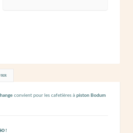
VRIR
change
convient pour les cafetières à
piston Bodum
SO !