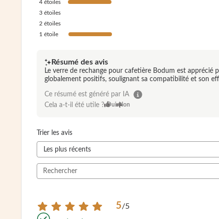
4
étoiles
3
étoiles
2
étoiles
1
étoile
Résumé des avis
Le verre de rechange pour cafetière Bodum est apprécié po
globalement positifs, soulignant sa compatibilité et son eff
Ce résumé est généré par IA
Cela a-t-il été utile ?
Oui
Non
Trier les avis
5
/
5