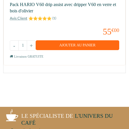
Pack HARIO V60 drip assist avec dripper V60 en verre et
bois d'olivier
(
1
)
55
€00
-
+
AJOUTER AU PANIER
Livraison GRATUITE
LE SPÉCIALISTE DE
L'UNIVERS DU
CAFÉ