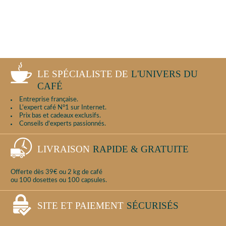
LE SPÉCIALISTE DE
L'UNIVERS DU
CAFÉ
Entreprise française.
L'expert café N°1 sur Internet.
Prix bas et cadeaux exclusifs.
Conseils d'experts passionnés.
LIVRAISON
RAPIDE & GRATUITE
Offerte dès 39€ ou 2 kg de café
ou 100 dosettes ou 100 capsules.
SITE ET PAIEMENT
SÉCURISÉS