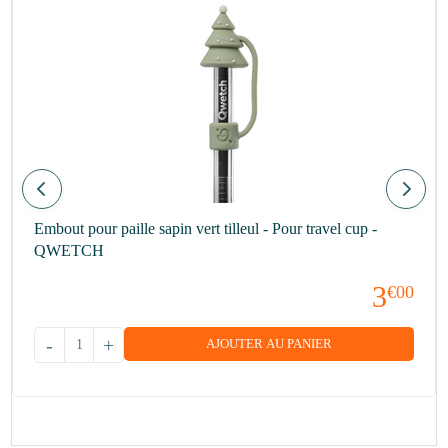
Embout pour paille sapin vert tilleul - Pour travel cup -
QWETCH
3
€00
-
+
AJOUTER AU PANIER