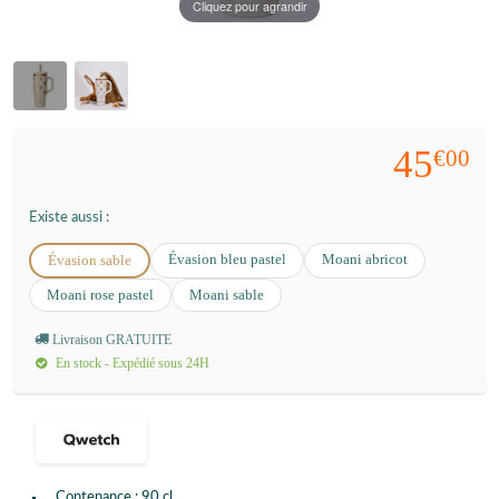
Cliquez pour agrandir
45
€00
Existe aussi :
Évasion bleu pastel
Moani abricot
Évasion sable
Moani rose pastel
Moani sable
Livraison GRATUITE
En stock - Expédié sous 24H
Contenance : 90 cl