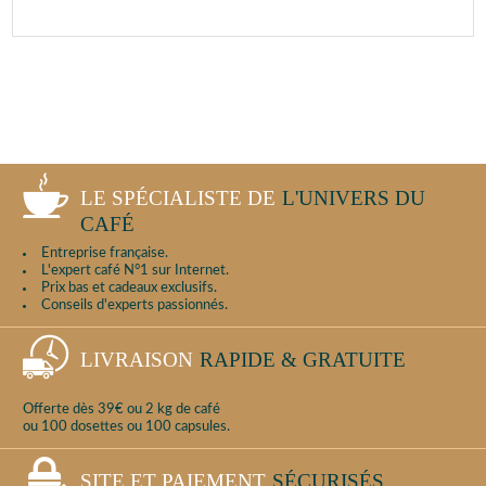
LE SPÉCIALISTE DE
L'UNIVERS DU
CAFÉ
Entreprise française.
L'expert café N°1 sur Internet.
Prix bas et cadeaux exclusifs.
Conseils d'experts passionnés.
LIVRAISON
RAPIDE & GRATUITE
Offerte dès 39€ ou 2 kg de café
ou 100 dosettes ou 100 capsules.
SITE ET PAIEMENT
SÉCURISÉS