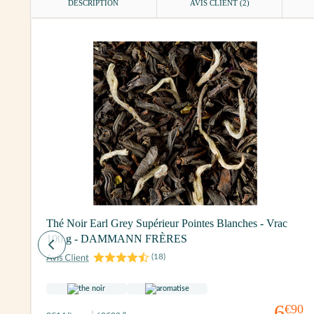
DESCRIPTION
AVIS CLIENT
(2)
Thé Noir Earl Grey Supérieur Pointes Blanches - Vrac
100 g - DAMMANN FRÈRES
(
18
)
6
€90