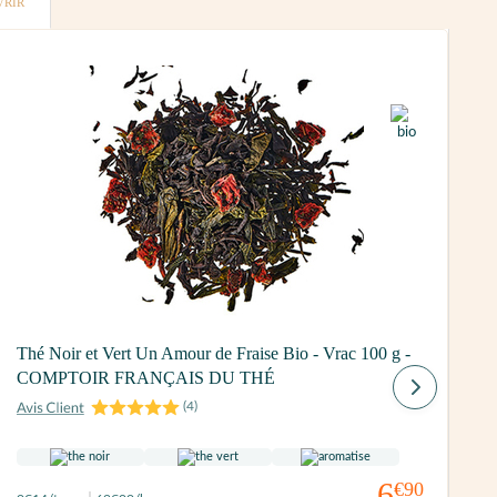
VRIR
Thé Noir et Vert Un Amour de Fraise Bio - Vrac 100 g -
COMPTOIR FRANÇAIS DU THÉ
T
F
(
4
)
6
€90