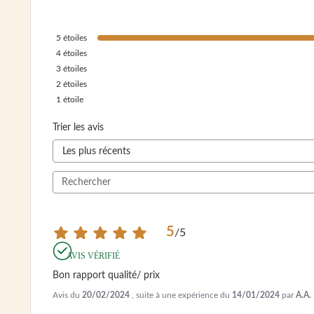
5
étoiles
4
étoiles
3
étoiles
2
étoiles
1
étoile
Trier les avis
5
/
5
AVIS VÉRIFIÉ
Bon rapport qualité/ prix
Avis du
20/02/2024
, suite à une expérience du
14/01/2024
par
A.A.