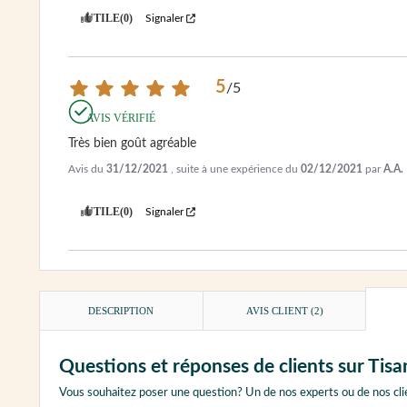
UTILE
(0)
Signaler
5
/
5
AVIS VÉRIFIÉ
Très bien goût agréable
Avis du
31/12/2021
, suite à une expérience du
02/12/2021
par
A.A.
UTILE
(0)
Signaler
DESCRIPTION
AVIS CLIENT
(2)
Questions et réponses de clients sur T
Vous souhaitez poser une question? Un de nos experts ou de nos cli