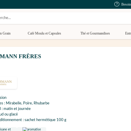
Besoin
n Grain
Café Moulu et Capsules
Thé et Gourmandises
Entr
 DAMMANN FRÈRES
sion
s : Mirabelle, Poire, Rhubarbe
l : matin et journée
ud ou glacé
ditionnement : sachet hermétique 100 g