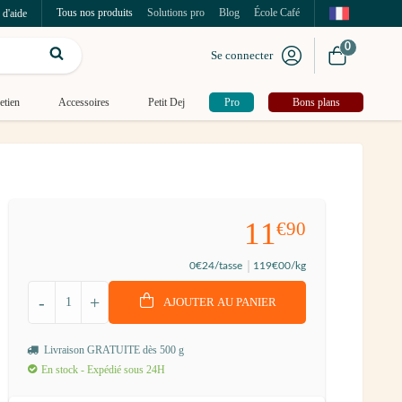
Tous nos produits
Solutions pro
Blog
École Café
 d'aide
0
Se connecter
etien
Accessoires
Petit Dej
Pro
Bons plans
11
€90
0
€24
/tasse
119
€00
/kg
-
+
AJOUTER AU PANIER
Livraison GRATUITE dès 500 g
En stock - Expédié sous 24H