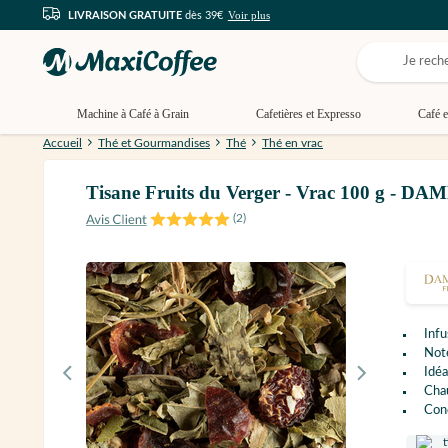
Voir plus
LIVRAISON GRATUITE
dès 39€
Machine à Café à Grain
Cafetières et Expresso
Café e
Accueil
Thé et Gourmandises
Thé
Thé en vrac
Tisane Fruits du Verger - Vrac 100 g -
(
2
)
Infu
Note
Idéa
Cha
Con