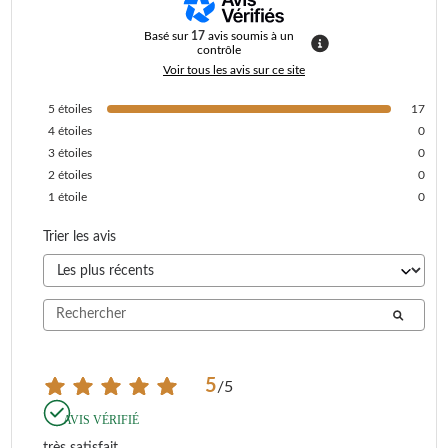
Basé sur
17
avis soumis à un
contrôle
Voir tous les avis sur ce site
5
étoiles
17
4
étoiles
0
3
étoiles
0
2
étoiles
0
1
étoile
0
Trier les avis
5
/
5
AVIS VÉRIFIÉ
très satisfait