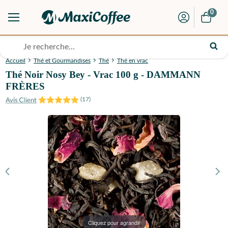
0
Accueil
Thé et Gourmandises
Thé
Thé en vrac
Thé Noir Nosy Bey - Vrac 100 g - DAMMANN
FRÈRES
(
17
)
Cliquez pour agrandir