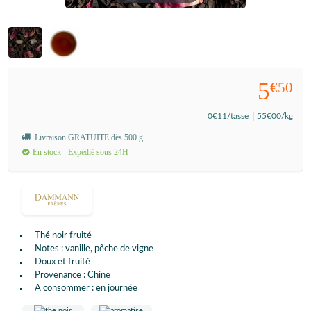
5
€50
0
€11
/tasse
55
€00
/kg
Livraison GRATUITE dès 500 g
En stock - Expédié sous 24H
Thé noir fruité
Notes : vanille, pêche de vigne
Doux et fruité
Provenance : Chine
A consommer : en journée