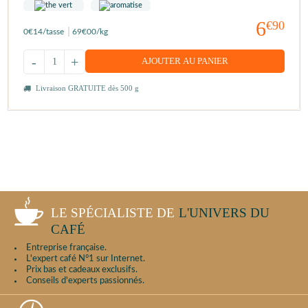
6
€90
0
€14
/tasse
69
€00
/kg
-
+
AJOUTER AU PANIER
Livraison GRATUITE dès 500 g
LE SPÉCIALISTE DE
L'UNIVERS DU
CAFÉ
Entreprise française.
L'expert café N°1 sur Internet.
Prix bas et cadeaux exclusifs.
Conseils d'experts passionnés.