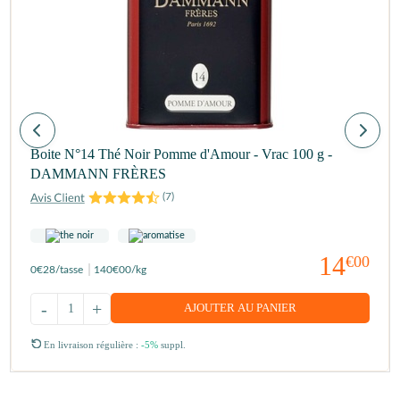
Boite N°14 Thé Noir Pomme d'Amour - Vrac 100 g -
DAMMANN FRÈRES
(
7
)
14
€00
0
€28
/tasse
140
€00
/kg
-
+
AJOUTER AU PANIER
En livraison régulière :
-5%
suppl.