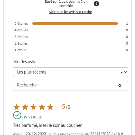
Basé sur
1
avis soumis à un
contrôle
Voir tous les avis sur ce site
5
étoiles
1
4
étoiles
0
3
étoiles
0
2
étoiles
0
1
étoile
0
Trier les avis
5
/
5
AVIS VÉRIFIÉ
Très parfumé, idéal le soir au coucher
Avis du
20/12/2023
, suite à une expérience du
22/11/2023
par
A.A.