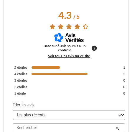
4.3
/
5
Basé sur
3
avis soumis à un
contrôle
Voir tous les avis sur ce site
5
étoiles
1
4
étoiles
2
3
étoiles
0
2
étoiles
0
1
étoile
0
Trier les avis