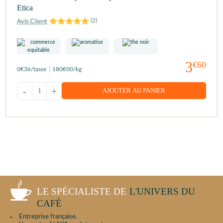
Etica
(
2
)
3
€60
0
€36
/tasse
180
€00
/kg
-
+
AJOUTER AU PANIER
LE SPÉCIALISTE DE
L'UNIVERS DU
CAFÉ
Entreprise française.