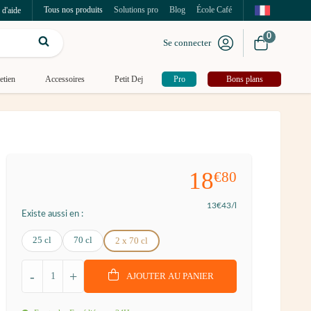
Tous nos produits
Solutions pro
Blog
École Café
 d'aide
0
Se connecter
etien
Accessoires
Petit Dej
Pro
Bons plans
18
€80
13
€43
/l
Existe aussi en :
25 cl
70 cl
2 x 70 cl
-
+
AJOUTER AU PANIER