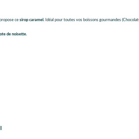
 propose ce
sirop caramel
. Idéal pour toutes vos boissons gourmandes (Chocolats
ote de noisette
.
l