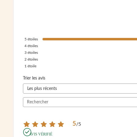
5
étoiles
4
étoiles
3
étoiles
2
étoiles
1
étoile
Trier les avis
5
/
5
AVIS VÉRIFIÉ