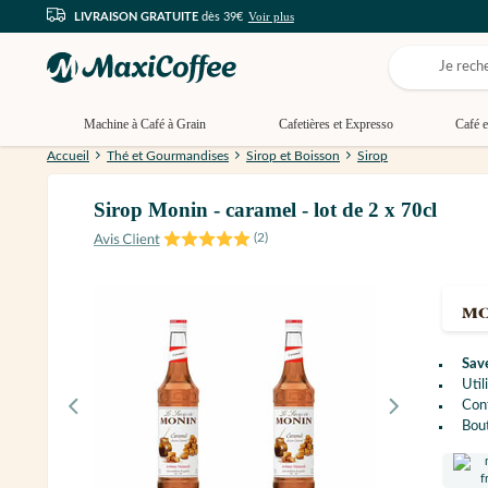
Voir plus
LIVRAISON GRATUITE
dès 39€
Machine à Café à Grain
Cafetières et Expresso
Café e
Accueil
Thé et Gourmandises
Sirop et Boisson
Sirop
Sirop Monin - caramel - lot de 2 x 70cl
(
2
)
Sav
Util
Con
Bout