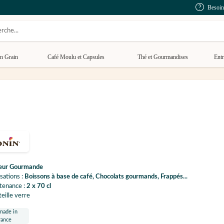
Besoin
n Grain
Café Moulu et Capsules
Thé et Gourmandises
Entr
eur Gourmande
isations :
Boissons à base de café, Chocolats gourmands, Frappés...
tenance :
2 x 70 cl
eille verre