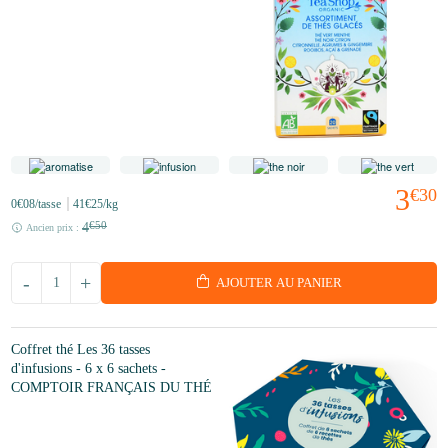
3
€30
0
€08
/tasse
41
€25
/kg
4
€50
Ancien prix :
-
+
AJOUTER AU PANIER
Coffret thé Les 36 tasses
d'infusions - 6 x 6 sachets -
COMPTOIR FRANÇAIS DU THÉ