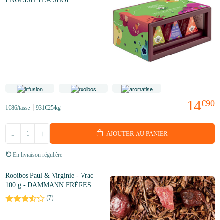
ENGLISH TEA SHOP
14
€90
1
€86
/tasse
931
€25
/kg
-
+
AJOUTER AU PANIER
En livraison régulière
Rooibos Paul & Virginie - Vrac
100 g - DAMMANN FRÈRES
(
7
)