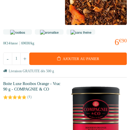
6
€90
0
€14
/tasse
69
€00
/kg
-
+
AJOUTER AU PANIER
Livraison GRATUITE dès 500 g
Boite Luxe Rooibos Orange - Vrac
90 g - COMPAGNIE & CO
(
1
)