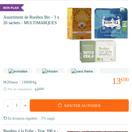
Assortiment de Rooibos Bio - 3 x
20 sachets - MULTIMARQUES
13
€00
0
€26
/tasse
130
€00
/kg
15
€00
Prix de comparaison :
-
+
AJOUTER AU PANIER
En livraison régulière :
-5%
suppl.
Rooibos à la Folie - Vrac 100 g -