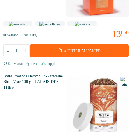
13
€50
0
€54
/tasse
270
€00
/kg
-
+
AJOUTER AU PANIER
En livraison régulière :
-5%
suppl.
Boîte Rooibos Détox Sud-Africaine
Bio - Vrac 100 g - PALAIS DES
THÉS