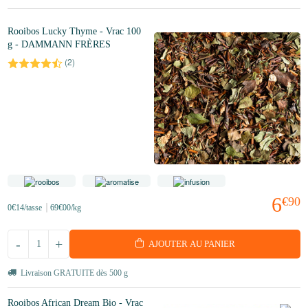
Rooibos Lucky Thyme - Vrac 100
g - DAMMANN FRÈRES
(
2
)
6
€90
0
€14
/tasse
69
€00
/kg
-
+
AJOUTER AU PANIER
Livraison GRATUITE dès 500 g
Rooibos African Dream Bio - Vrac