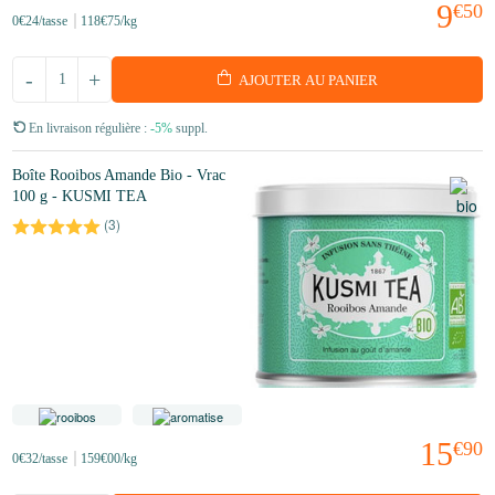
9
€50
0
€24
/tasse
118
€75
/kg
-
+
AJOUTER AU PANIER
En livraison régulière :
-5%
suppl.
Boîte Rooibos Amande Bio - Vrac
100 g - KUSMI TEA
(
3
)
15
€90
0
€32
/tasse
159
€00
/kg