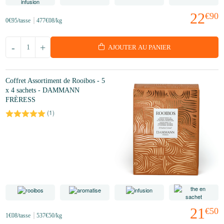
22
€90
0
€95
/tasse
477
€08
/kg
-
+
AJOUTER AU PANIER
Coffret Assortiment de Rooibos - 5
x 4 sachets - DAMMANN
FRÈRESS
(
1
)
21
€50
1
€08
/tasse
537
€50
/kg