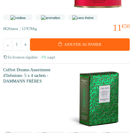
11
€50
0
€26
/tasse
127
€78
/kg
-
+
AJOUTER AU PANIER
En livraison régulière :
-5%
suppl.
Coffret Dreams Assortiment
d'Infusions- 5 x 4 sachets -
DAMMANN FRÈRES