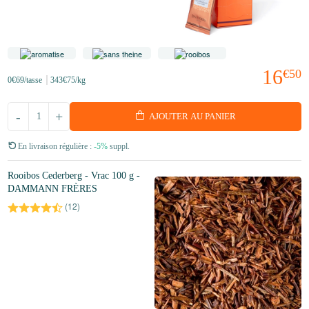
16
€50
0
€69
/tasse
343
€75
/kg
-
+
AJOUTER AU PANIER
En livraison régulière :
-5%
suppl.
Rooibos Cederberg - Vrac 100 g -
DAMMANN FRÈRES
(
12
)