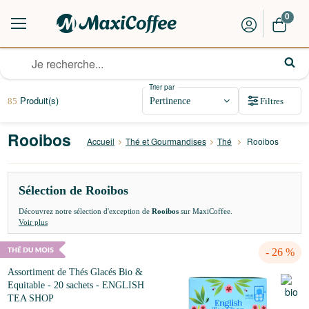
0
Trier par
Produit(s)
Filtres
85
Rooibos
Accueil
Thé et Gourmandises
Thé
Rooibos
Sélection de Rooibos
Découvrez notre sélection d'exception de
Rooibos
sur MaxiCoffee.
Voir plus
- 26 %
Assortiment de Thés Glacés Bio &
Equitable - 20 sachets - ENGLISH
TEA SHOP