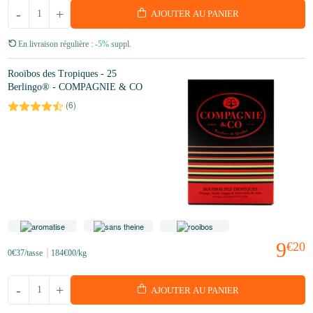
-
+
AJOUTER AU PANIER
En livraison régulière :
-5%
suppl.
Rooïbos des Tropiques - 25
Berlingo® - COMPAGNIE & CO
(
6
)
9
€20
0
€37
/tasse
184
€00
/kg
-
+
AJOUTER AU PANIER