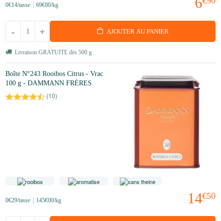
6
€90
0
€14
/tasse
69
€00
/kg
-
+
AJOUTER AU PANIER
Livraison GRATUITE dès 500 g
Boîte N°243 Rooibos Citrus - Vrac
100 g - DAMMANN FRÈRES
(
10
)
14
€50
0
€29
/tasse
145
€00
/kg