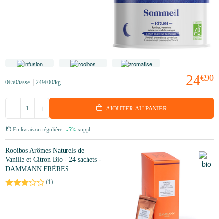
24
€90
0
€50
/tasse
249
€00
/kg
-
+
AJOUTER AU PANIER
En livraison régulière :
-5%
suppl.
Rooibos Arômes Naturels de
Vanille et Citron Bio - 24 sachets -
DAMMANN FRÈRES
(
1
)