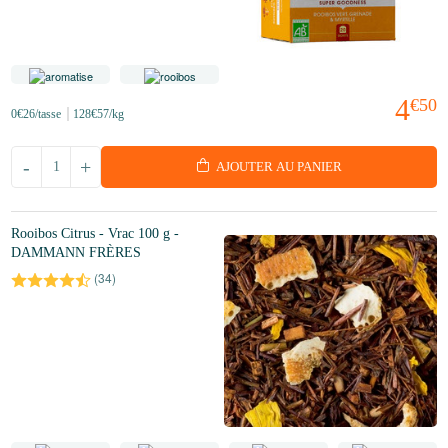
4
€50
0
€26
/tasse
128
€57
/kg
-
+
AJOUTER AU PANIER
Rooibos Citrus - Vrac 100 g -
DAMMANN FRÈRES
(
34
)