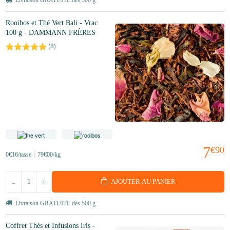
Livraison GRATUITE dès 500 g
Rooibos et Thé Vert Bali - Vrac
100 g - DAMMANN FRÈRES
(
8
)
7
€90
0
€16
/tasse
79
€00
/kg
-
+
AJOUTER AU PANIER
Livraison GRATUITE dès 500 g
Coffret Thés et Infusions Iris -