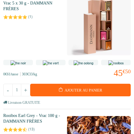
Vrac 5 x 30 g - DAMMANN
FRÈRES
(
1
)
45
€50
0
€61
/tasse
303
€33
/kg
-
+
AJOUTER AU PANIER
Livraison GRATUITE
Rooibos Earl Grey - Vrac 100 g -
DAMMANN FRÈRES
(
13
)