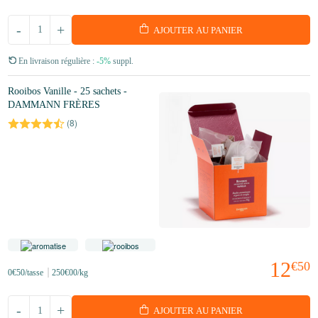
-
+
AJOUTER AU PANIER
En livraison régulière :
-5%
suppl.
Rooibos Vanille - 25 sachets -
DAMMANN FRÈRES
(
8
)
12
€50
0
€50
/tasse
250
€00
/kg
-
+
AJOUTER AU PANIER