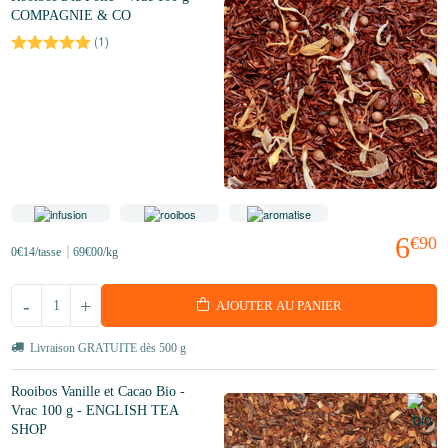
COMPAGNIE & CO
(
1
)
6
€90
0
€14
/tasse
69
€00
/kg
-
+
AJOUTER AU PANIER
Livraison GRATUITE dès 500 g
Rooibos Vanille et Cacao Bio -
Vrac 100 g - ENGLISH TEA
SHOP