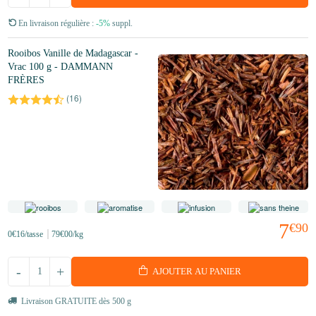
En livraison régulière :
-5%
suppl.
Rooibos Vanille de Madagascar -
Vrac 100 g - DAMMANN
FRÈRES
(
16
)
7
€90
0
€16
/tasse
79
€00
/kg
-
+
AJOUTER AU PANIER
Livraison GRATUITE dès 500 g