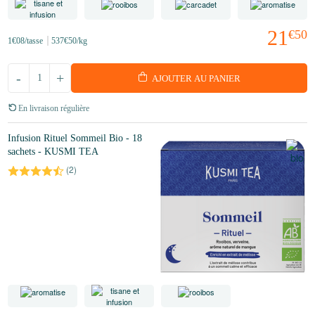
21
€50
1
€08
/tasse
537
€50
/kg
-
+
AJOUTER AU PANIER
En livraison régulière
Infusion Rituel Sommeil Bio - 18
sachets - KUSMI TEA
(
2
)