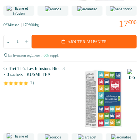
17
€00
0
€34
/tasse
170
€00
/kg
-
+
AJOUTER AU PANIER
En livraison régulière :
-5%
suppl.
Coffret Thés Les Infusions Bio - 8
x 3 sachets - KUSMI TEA
(
1
)