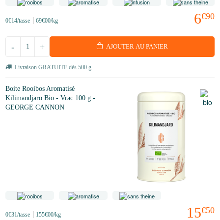
6
€90
0
€14
/tasse
69
€00
/kg
-
+
AJOUTER AU PANIER
Livraison GRATUITE dès 500 g
Boite Rooibos Aromatisé
Kilimandjaro Bio - Vrac 100 g -
GEORGE CANNON
15
€50
0
€31
/tasse
155
€00
/kg