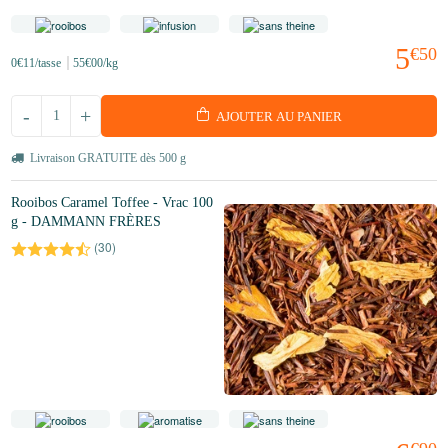
5
€50
0
€11
/tasse
55
€00
/kg
-
+
AJOUTER AU PANIER
Livraison GRATUITE dès 500 g
Rooibos Caramel Toffee - Vrac 100
g - DAMMANN FRÈRES
(
30
)