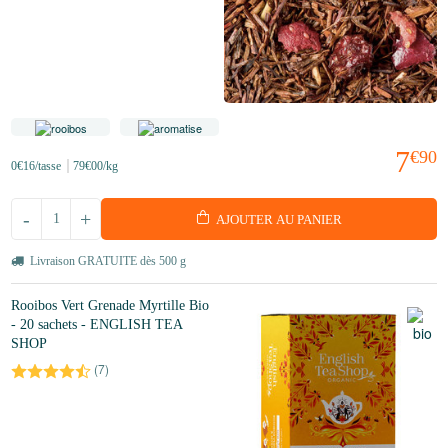
7
€90
0
€16
/tasse
79
€00
/kg
-
+
AJOUTER AU PANIER
Livraison GRATUITE dès 500 g
Rooibos Vert Grenade Myrtille Bio
- 20 sachets - ENGLISH TEA
SHOP
(
7
)