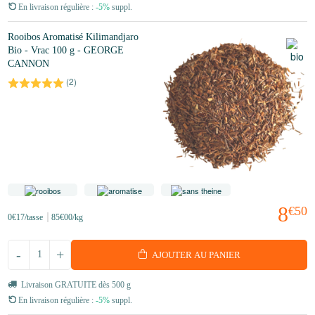
En livraison régulière :
-5%
suppl.
Rooibos Aromatisé Kilimandjaro
Bio - Vrac 100 g - GEORGE
CANNON
(
2
)
8
€50
0
€17
/tasse
85
€00
/kg
-
+
AJOUTER AU PANIER
Livraison GRATUITE dès 500 g
En livraison régulière :
-5%
suppl.