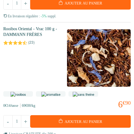
-
+
AJOUTER AU PANIER
En livraison régulière :
-5%
suppl.
Rooibos Oriental - Vrac 100 g -
DAMMANN FRÈRES
(
23
)
6
€90
0
€14
/tasse
69
€00
/kg
-
+
AJOUTER AU PANIER