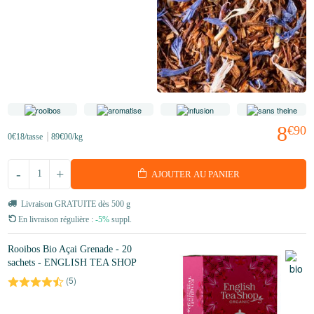
8
€90
0
€18
/tasse
89
€00
/kg
-
+
AJOUTER AU PANIER
Livraison GRATUITE dès 500 g
En livraison régulière :
-5%
suppl.
Rooibos Bio Açai Grenade - 20
sachets - ENGLISH TEA SHOP
(
5
)