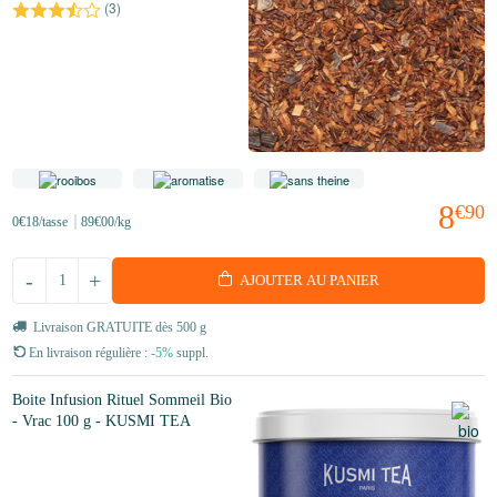
(
3
)
8
€90
0
€18
/tasse
89
€00
/kg
-
+
AJOUTER AU PANIER
Livraison GRATUITE dès 500 g
En livraison régulière :
-5%
suppl.
Boite Infusion Rituel Sommeil Bio
- Vrac 100 g - KUSMI TEA