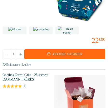
22
€90
-
+
AJOUTER AU PANIER
En livraison régulière
Rooibos Carrot Cake - 25 sachets -
DAMMANN FRÈRES
(
3
)