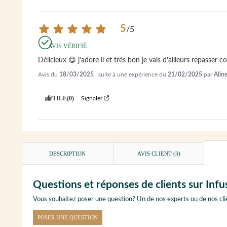
5
/
5
AVIS VÉRIFIÉ
Délicieux 😋 j'adore il et très bon je vais d'ailleurs repasser
Avis du
18/03/2025
, suite à une expérience du
21/02/2025
par
Alin
UTILE
(0)
Signaler
DESCRIPTION
AVIS CLIENT
(3)
Questions et réponses de clients sur Inf
Vous souhaitez poser une question? Un de nos experts ou de nos cli
POSER UNE QUESTION