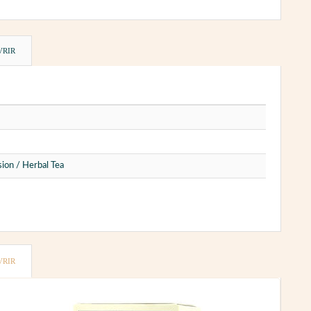
VRIR
sion / Herbal Tea
VRIR