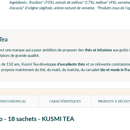
Ingrédients : Rooibos* (70%), extrait de mélisse* (17%), mélisse* (4%), verv
d’acacia* d'origine végétale, arôme naturel de verveine. *Produits issus de l'a
Tea
est une marque qui a pour ambition de proposer des
thés et infusions
aux goûts i
'épices de grande qualité.
s de 150 ans, Kusmi Tea développe
d'excellents thés
et se réinvente constammen
e propose maintenant du thé, du maté, du matcha, du carcadet
bio et made in Fr
DISCUSSIONS (0)
CARACTÉRISTIQUES
PRODUITS À DÉCOU
Bio - 18 sachets - KUSMI TEA