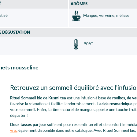
É
ARÔMES
tisé
Mangue, verveine, mélisse
E DÉGUSTATION
90°C
chets mousseline
Retrouvez un sommeil équilibré avec l'infusi
Rituel Sommeil bio de Kusmi tea
est une infusion à base de
rooibos, de ve
favorise la relaxation et facilite l’endormissement. L’
acide rosmarinique
pr
votre sommeil. Enfin, l'arôme naturel de mangue apporte une touche fruit
déguster !
Deux tasses par jour
suffisent pour ressentir un effet de confort imméd
vrac
également disponible dans notre catalogue. Avec Rituel Sommeil bio, à