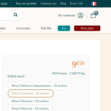
Tous nos produits
Solutions pro
Blog
École Café
 d'aide
0
Se connecter
etien
Accessoires
Petit Dej
Pro
Bons plans
9
€50
0
€24
/tasse
118
€75
/kg
Existe aussi :
Rituel Défenses Immunitaires - 18 sachets
Rituel Sommeil - 18 sachets
Rituel Drainant - 18 sachets
Rituel Minceur - 18 sachets