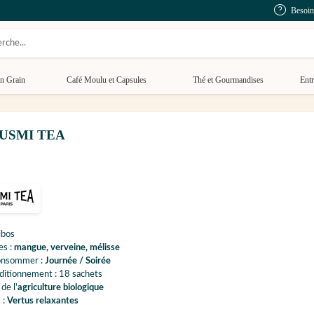
Besoin
n Grain
Café Moulu et Capsules
Thé et Gourmandises
Entr
- KUSMI TEA
ibos
es :
mangue, verveine, mélisse
onsommer :
Journée / Soirée
ditionnement : 18 sachets
 de l'
agriculture biologique
 :
Vertus relaxantes