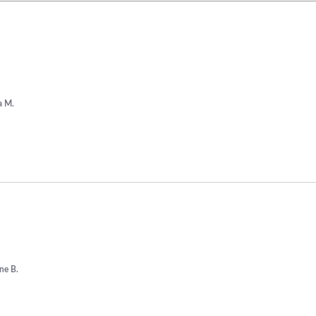
a M.
ne B.