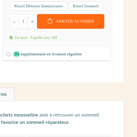
Rituel Défenses Immunitaires
Rituel Sommeil
-
+
AJOUTER AU PANIER
En stock - Expédié sous 24H
supplémentaire en livraison régulière
-5%
VRIR
achets mousseline
aide à retrouver un sommeil
t
favorise un sommeil réparateur
.