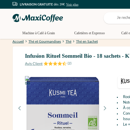
Voir plus
LIVRAISON GRATUITE
dès 39€
Machine à Café à Grain
Cafetières et Expresso
Café e
Accueil
Thé et Gourmandises
Thé
Thé en Sachet
Infusion Rituel Sommeil Bio - 18 sachets 
(
2
)
Roo
Not
À c
Con
Issu
Le +