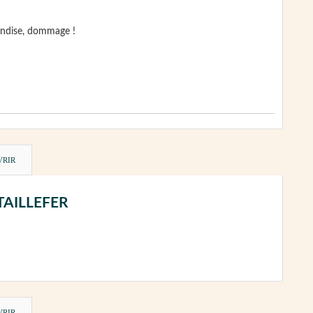
andise, dommage !
VRIR
N TAILLEFER
VRIR