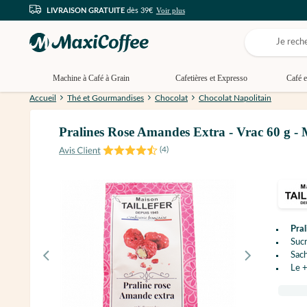
Voir plus
LIVRAISON GRATUITE
dès 39€
Machine à Café à Grain
Cafetières et Expresso
Café e
Accueil
Thé et Gourmandises
Chocolat
Chocolat Napolitain
Pralines Rose Amandes Extra - Vrac 60 
(
4
)
Pral
Sucr
Sac
Le +