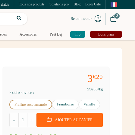
Tous nos produits
Solutions pro
Blog
École Café
 d'aide
0
Se connecter
etien
Accessoires
Petit Dej
Pro
Bons plans
3
€20
53
€33
/kg
Existe saveur :
Framboise
Vanille
Praline rose amande
-
+
AJOUTER AU PANIER