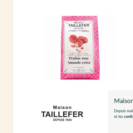
Maison 
Depuis main
et les
confi