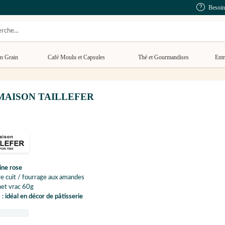
Besoin
n Grain
Café Moulu et Capsules
Thé et Gourmandises
Entr
g - MAISON TAILLEFER
ine rose
e cuit / fourrage aux amandes
het vrac 60g
 :
idéal en décor de pâtisserie