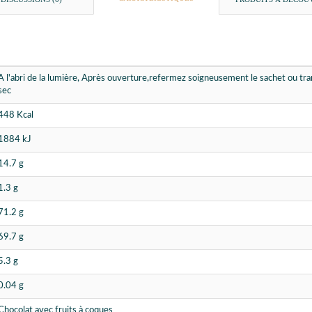
A l'abri de la lumière, Après ouverture,refermez soigneusement le sachet ou tr
sec
448 Kcal
1884 kJ
14.7 g
1.3 g
71.2 g
69.7 g
5.3 g
0.04 g
Chocolat avec fruits à coques