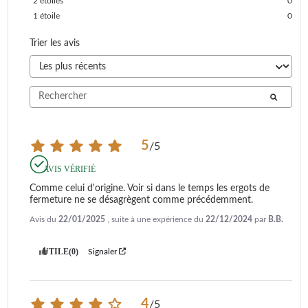
2
étoiles
0
1
étoile
0
Trier les avis
5
/
5
AVIS VÉRIFIÉ
Comme celui d'origine. Voir si dans le temps les ergots de 
fermeture ne se désagrègent comme précédemment.
Avis du
22/01/2025
, suite à une expérience du
22/12/2024
par
B.B.
UTILE
(0)
Signaler
4
/
5