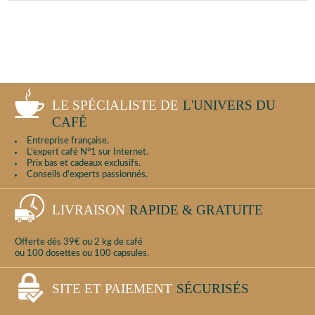
LE SPÉCIALISTE DE
L'UNIVERS DU
CAFÉ
Entreprise française.
L'expert café N°1 sur Internet.
Prix bas et cadeaux exclusifs.
Conseils d'experts passionnés.
LIVRAISON
RAPIDE & GRATUITE
Offerte dès 39€ ou 2 kg de café
ou 100 dosettes ou 100 capsules.
SITE ET PAIEMENT
SÉCURISÉS