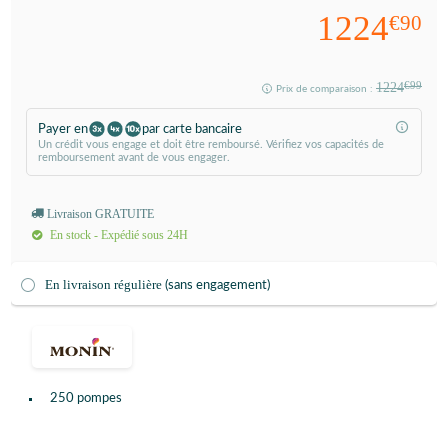
1224
€90
1224
€99
Prix de comparaison :
Payer en
par carte bancaire
Un crédit vous engage et doit être remboursé. Vérifiez vos capacités de
remboursement avant de vous engager.
Livraison GRATUITE
En stock - Expédié sous 24H
En livraison régulière
(sans engagement)
250 pompes