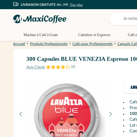
Voir plus
LIVRAISON GRATUITE
dès 39€
Machine à Café à Grain
Cafetières et Expresso
Café e
Accueil
Produits Professionnels
Café pour Professionnels
Capsule Caf
300 Capsules BLUE VENEZIA Espresso 
(
4
)
Caf
Pro
100
Caf
Lot
Com