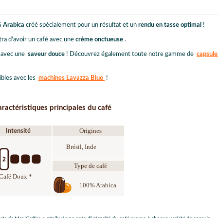
 Arabica
créé spécialement pour un résultat et un
rendu en tasse optimal
!
ra d'avoir un café avec une
crème onctueuse
.
x
avec une
saveur douce
! Découvrez également toute notre gamme de
capsule
bles avec les
machines Lavazza Blue
!
ractéristiques principales du café
Origines
Intensité
Brésil, Inde
Type de café
Café Doux *
100% Arabica