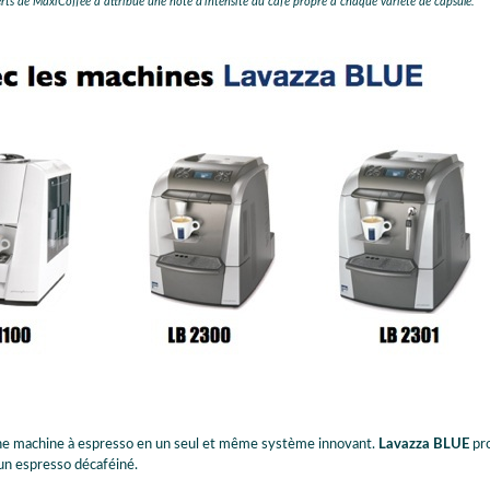
ts de MaxiCoffee a attribué une note d'intensité du café propre à chaque variété de capsule.
 une machine à espresso en un seul et même système innovant.
Lavazza BLUE
pr
un espresso décaféiné.