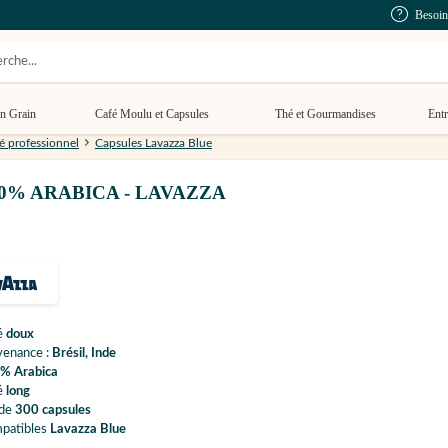
Besoin
n Grain
Café Moulu et Capsules
Thé et Gourmandises
Entr
é professionnel
Capsules Lavazza Blue
100% ARABICA - LAVAZZA
é
doux
venance :
Brésil, Inde
% Arabica
é
long
 de
300 capsules
patibles
Lavazza Blue