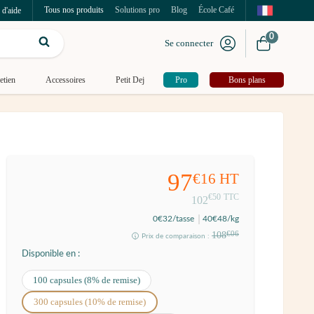
Tous nos produits
Solutions pro
Blog
École Café
 d'aide
0
Se connecter
etien
Accessoires
Petit Dej
Pro
Bons plans
97
€16
HT
€50
TTC
102
0
€32
/tasse
40
€48
/kg
108
€06
Prix de comparaison :
Disponible en :
100 capsules (8% de remise)
300 capsules (10% de remise)