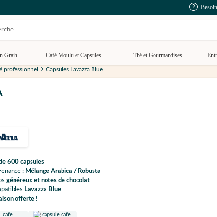
Besoin
n Grain
Café Moulu et Capsules
Thé et Gourmandises
Entr
é professionnel
Capsules Lavazza Blue
A
 de 600 capsules
venance :
Mélange Arabica / Robusta
ps
généreux et notes de chocolat
patibles
Lavazza Blue
aison offerte !