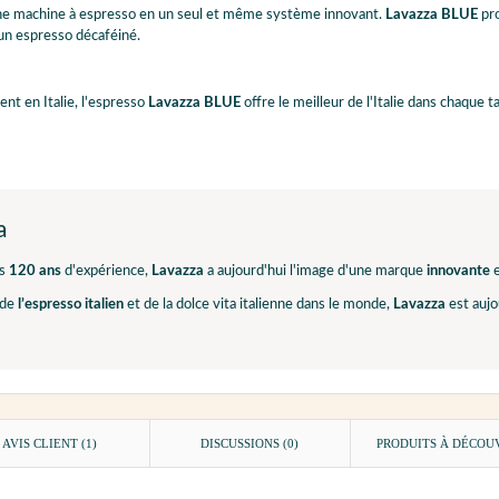
 une machine à espresso en un seul et même système innovant.
Lavazza BLUE
pr
un espresso décaféiné.
nt en Italie, l'espresso
Lavazza BLUE
offre le meilleur de l'Italie dans chaque
a
s
120 ans
d'expérience,
Lavazza
a aujourd'hui l'image d'une marque
innovante
e
 de
l’espresso italien
et de la dolce vita italienne dans le monde,
Lavazza
est aujo
AVIS CLIENT
(1)
DISCUSSIONS (0)
PRODUITS À DÉCOU