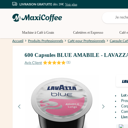
Voir plus
LIVRAISON GRATUITE
dès 39€
Machine à Café à Grain
Cafetières et Expresso
Café e
Accueil
Produits Professionnels
Café pour Professionnels
Capsule Caf
600 Capsules BLUE AMABILE - LAVAZZ
(
1
)
Lot
Pro
Cor
Com
Livr