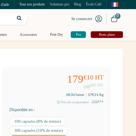
Tous nos produits
Solutions pro
Blog
École Café
 d'aide
0
Se connecter
etien
Accessoires
Petit Dej
Pro
Bons plans
179
€10
HT
€95
TTC
188
0
€30
/tasse
37
€31
/kg
216
€11
Prix de comparaison :
Disponible en :
100 capsules (8% de remise)
300 capsules (10% de remise)