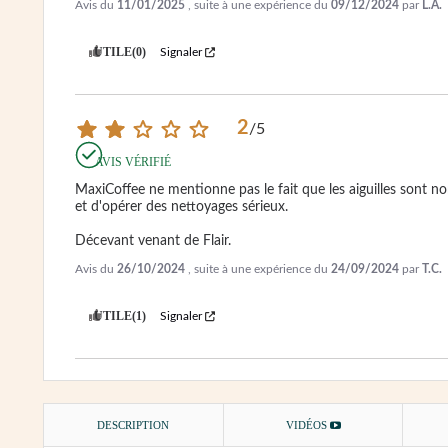
Avis du
11/01/2025
, suite à une expérience du
09/12/2024
par
L.A.
UTILE
(0)
Signaler
2
/
5
AVIS VÉRIFIÉ
MaxiCoffee ne mentionne pas le fait que les aiguilles sont non
et d'opérer des nettoyages sérieux.

Décevant venant de Flair.
Avis du
26/10/2024
, suite à une expérience du
24/09/2024
par
T.C.
UTILE
(1)
Signaler
DESCRIPTION
VIDÉOS