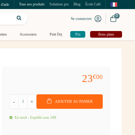
Tous nos produits
Solutions pro
Blog
École Café
 d'aide
0
Se connecter
etien
Accessoires
Petit Dej
Pro
Bons plans
23
€00
-
+
AJOUTER AU PANIER
En stock - Expédié sous 24H