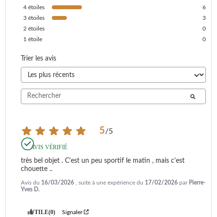
4
étoiles
6
3
étoiles
3
2
étoiles
0
1
étoile
0
Trier les avis
5
/
5
AVIS VÉRIFIÉ
très bel objet . C'est un peu sportif le matin , mais c'est 
chouette ..
Avis du
16/03/2026
, suite à une expérience du
17/02/2026
par
Pierre-
Yves D.
UTILE
(0)
Signaler