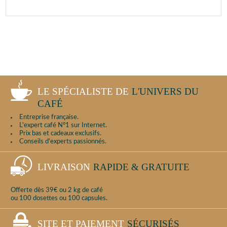
LE SPÉCIALISTE DE
L'UNIVERS DU
CAFÉ
Entreprise française.
L'expert café N°1 sur Internet.
Prix bas et cadeaux exclusifs.
Conseils d'experts passionnés.
LIVRAISON
RAPIDE & GRATUITE
Offerte dès 39€ ou 2 kg de café
ou 100 dosettes ou 100 capsules.
SITE ET PAIEMENT
SÉCURISÉS