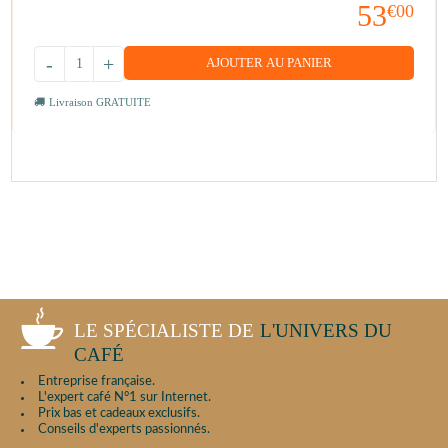
53
€00
-
+
AJOUTER AU PANIER
Livraison GRATUITE
LE SPÉCIALISTE DE
L'UNIVERS DU
CAFÉ
Entreprise française.
L'expert café N°1 sur Internet.
Prix bas et cadeaux exclusifs.
Conseils d'experts passionnés.