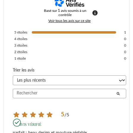
Basé sur
1
avis soumis à un
contrôle
Voir tous les avis sur ce site
5
étoiles
1
4
étoiles
0
3
étoiles
0
2
étoiles
0
1
étoile
0
Trier les avis
5
/
5
AVIS VÉRIFIÉ
parfait : beau design et mouture réglable .