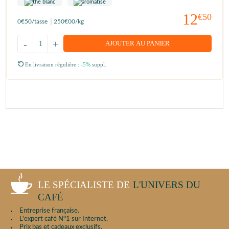
12
€50
0
€50
/tasse
250
€00
/kg
-
+
AJOUTER AU PANIER
En livraison régulière :
-5%
suppl.
LE SPÉCIALISTE DE
L'UNIVERS DU
CAFÉ
Entreprise française.
L'expert café N°1 sur Internet.
Prix bas et cadeaux exclusifs.