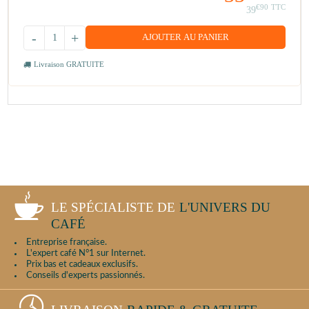
€90
TTC
39
-
+
AJOUTER AU PANIER
Livraison GRATUITE
LE SPÉCIALISTE DE
L'UNIVERS DU
CAFÉ
Entreprise française.
L'expert café N°1 sur Internet.
Prix bas et cadeaux exclusifs.
Conseils d'experts passionnés.