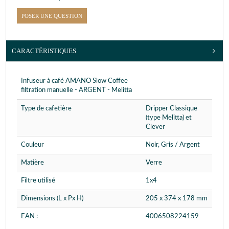
POSER UNE QUESTION
CARACTÉRISTIQUES
Infuseur à café AMANO Slow Coffee
filtration manuelle - ARGENT - Melitta
Type de cafetière
Dripper Classique
(type Melitta) et
Clever
Couleur
Noir, Gris / Argent
Matière
Verre
Filtre utilisé
1x4
Dimensions (L x Px H)
205 x 374 x 178 mm
EAN :
4006508224159