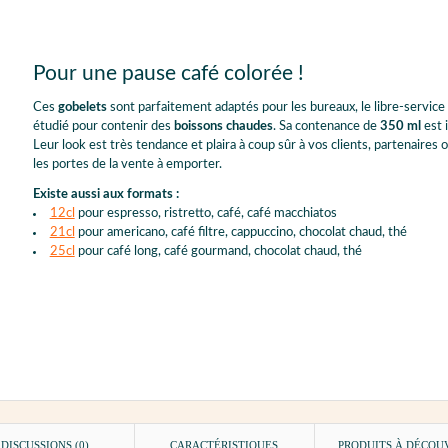
Pour une pause café colorée !
Ces
gobelets
sont parfaitement adaptés pour les bureaux, le libre-service
étudié pour contenir des
boissons chaudes
. Sa contenance de
350 ml
est 
Leur look est très tendance et plaira à coup sûr à vos clients, partenaires o
les portes de la vente à emporter.
Existe aussi aux formats :
12cl
pour espresso, ristretto, café, café macchiatos
21cl
pour americano, café filtre, cappuccino, chocolat chaud, thé
25cl
pour café long, café gourmand, chocolat chaud, thé
DISCUSSIONS (0)
CARACTÉRISTIQUES
PRODUITS À DÉCOU