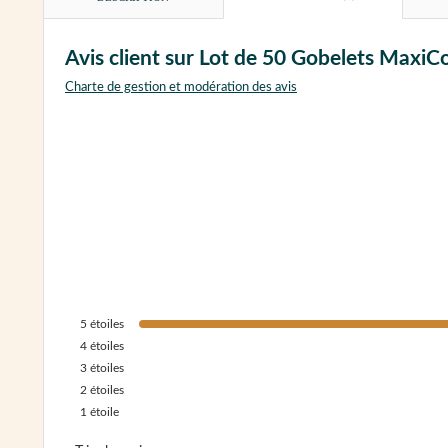
Avis client sur Lot de 50 Gobelets MaxiCo
Charte de gestion et modération des avis
5
étoiles
4
étoiles
3
étoiles
2
étoiles
1
étoile