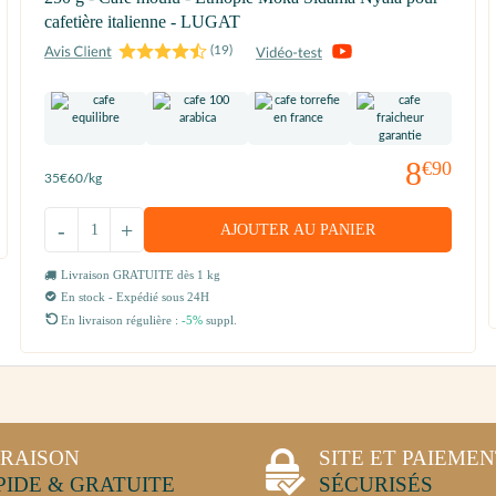
cafetière italienne - LUGAT
(
19
)
8
€90
35
€60
/kg
-
+
AJOUTER AU PANIER
Livraison GRATUITE dès 1 kg
En stock - Expédié sous 24H
En livraison régulière :
-5%
suppl.
VRAISON
SITE ET PAIEME
PIDE & GRATUITE
SÉCURISÉS