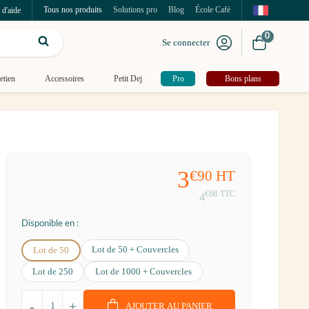
Tous nos produits
Solutions pro
Blog
École Café
 d'aide
0
Se connecter
etien
Accessoires
Petit Dej
Pro
Bons plans
3
€90
HT
€68
TTC
4
Disponible en :
Lot de 50 + Couvercles
Lot de 50
Lot de 250
Lot de 1000 + Couvercles
-
+
AJOUTER AU PANIER