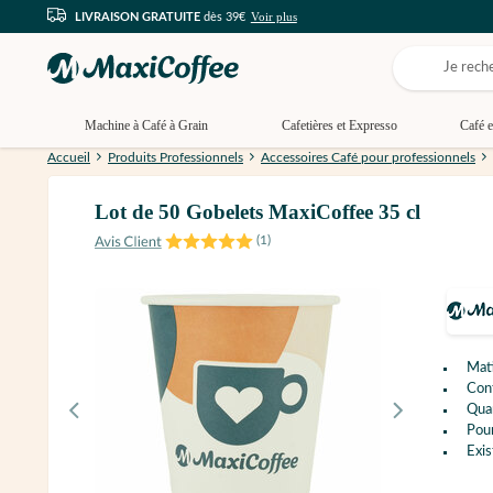
Voir plus
LIVRAISON GRATUITE
dès 39€
Machine à Café à Grain
Cafetières et Expresso
Café e
Accueil
Produits Professionnels
Accessoires Café pour professionnels
Lot de 50 Gobelets MaxiCoffee 35 cl
(
1
)
Mati
Con
Quan
Pour
Exis