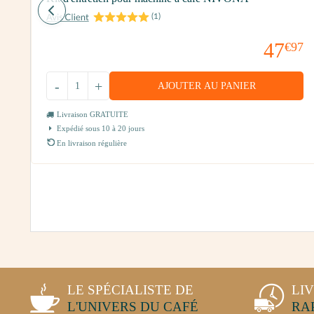
(
1
)
47
00
€97
-
+
AJOUTER AU PANIER
Livraison GRATUITE
Expédié sous 10 à 20 jours
En livraison régulière
LE SPÉCIALISTE DE
LI
L'UNIVERS DU CAFÉ
RA