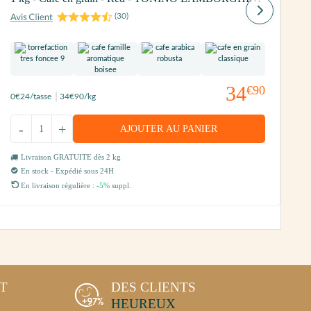
(
30
)
34
€90
0
€24
/tasse
34
€90
/kg
-
+
AJOUTER AU PANIER
Livraison GRATUITE dès 2 kg
En stock - Expédié sous 24H
En livraison régulière :
-5%
suppl.
NT
DES CLIENTS
HEUREUX