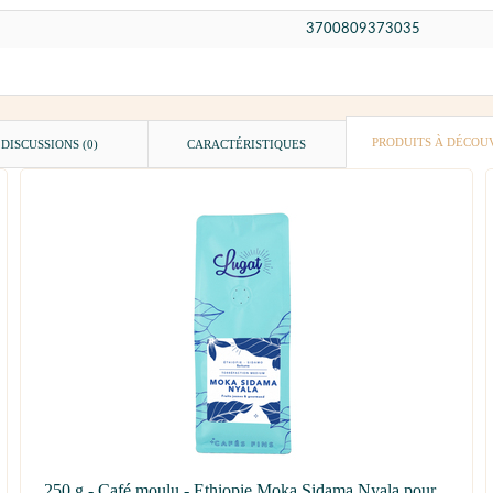
3700809373035
PRODUITS À DÉCOU
DISCUSSIONS (0)
CARACTÉRISTIQUES
250 g - Café moulu - Ethiopie Moka Sidama Nyala pour