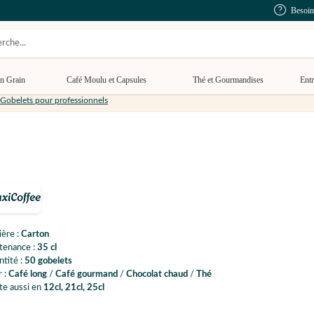
Besoin
n Grain
Café Moulu et Capsules
Thé et Gourmandises
Entr
Gobelets pour professionnels
ère :
Carton
tenance :
35 cl
tité :
50 gobelets
 :
Café long
/
Café gourmand
/
Chocolat chaud
/
Thé
te aussi en
12cl, 21cl, 25cl