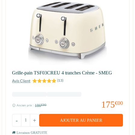
Grille-pain TSF03CREU 4 tranches Crème - SMEG
(
13
)
175
€00
186
€90
Ancien prix :
-
+
AJOUTER AU PANIER
Livraison GRATUITE