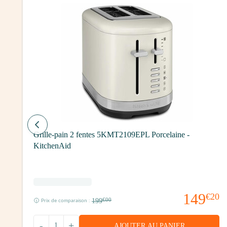
Grille-pain 2 fentes 5KMT2109EPL Porcelaine -
KitchenAid
00
149
€20
199
€00
Prix de comparaison :
-
+
AJOUTER AU PANIER