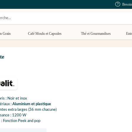
Besoin
n Grain
Café Moulu et Capsules
Thé et Gourmandises
Entr
te
ris : Noir et inox
riaux :
Aluminium et plastique
ntes extra larges (36 mm chacune)
ssance : 1200 W
 : Fonction Peek and pop