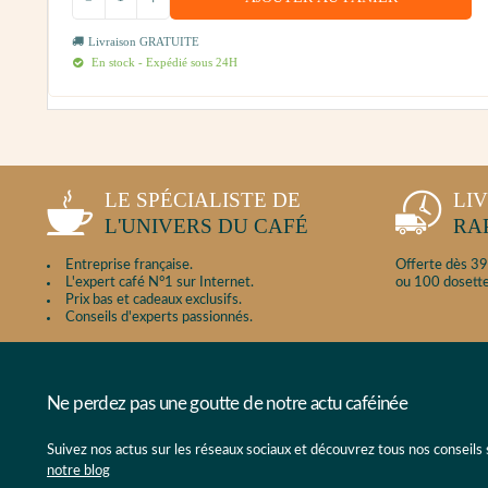
Livraison GRATUITE
En stock - Expédié sous 24H
LE SPÉCIALISTE DE
LI
L'UNIVERS DU CAFÉ
RA
Entreprise française.
Offerte dès 39
L'expert café N°1 sur Internet.
ou 100 dosette
Prix bas et cadeaux exclusifs.
Conseils d'experts passionnés.
Ne perdez pas une goutte de notre actu caféinée
Suivez nos actus sur les réseaux sociaux et découvrez tous nos conseils
notre blog