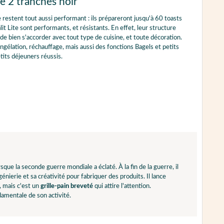
ite 2 tranches noir
 restent tout aussi performant : ils prépareront jusqu'à 60 toasts
t Lite sont performants, et résistants. En effet, leur structure
e de bien s'accorder avec tout type de cuisine, et toute décoration.
ongélation, réchauffage, mais aussi des fonctions Bagels et petits
etits déjeuners réussis.
sque la seconde guerre mondiale a éclaté. À la fin de la guerre, il
nierie et sa créativité pour fabriquer des produits. Il lance
, mais c'est un
grille-pain breveté
qui attire l'attention.
ndamentale de son activité.