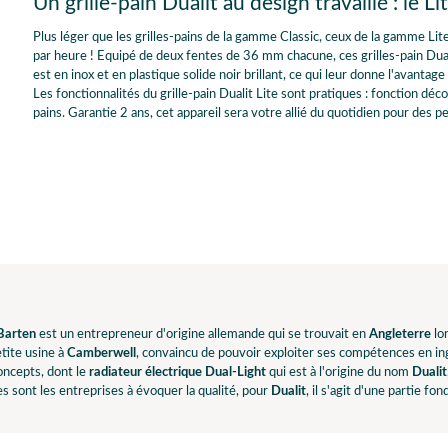
Un grille-pain Dualit au design travaillé : le L
Plus léger que les grilles-pains de la gamme Classic, ceux de la gamme Lite
par heure ! Equipé de deux fentes de 36 mm chacune, ces grilles-pain Duali
est en inox et en plastique solide noir brillant, ce qui leur donne l'avantag
Les fonctionnalités du grille-pain Dualit Lite sont pratiques : fonction déc
pains. Garantie 2 ans, cet appareil sera votre allié du quotidien pour des p
Barten
est un entrepreneur d'origine allemande qui se trouvait en
Angleterre
lor
tite usine à
Camberwell
, convaincu de pouvoir exploiter ses compétences en ingé
oncepts, dont le
radiateur électrique Dual-Light
qui est à l'origine du nom
Dualit
sont les entreprises à évoquer la qualité, pour
Dualit
, il s'agit d'une partie fo