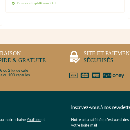
En stock - Expédié sous 24H
VRAISON
SITE ET PAIEME
PIDE & GRATUITE
SÉCURISÉS
€ ou 2 kg de café
s ou 100 capsules.
Inscrivez-vous à nos newslett
 sur notre chaîne
YouTube
et
Notre actu caféinée, c’est aussi des
votre boîte mail