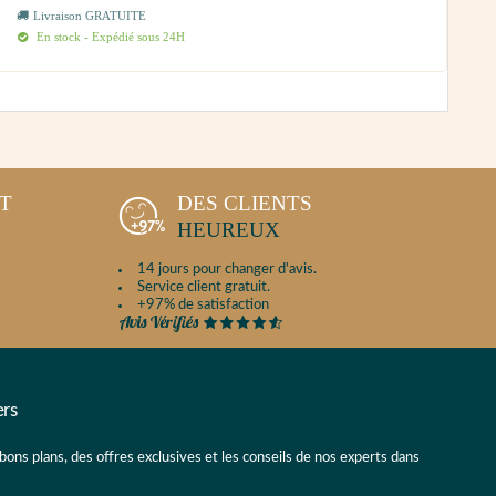
Livraison GRATUITE
En stock - Expédié sous 24H
NT
DES CLIENTS
HEUREUX
14 jours pour changer d'avis.
Service client gratuit.
+97% de satisfaction
ers
 bons plans, des offres exclusives et les conseils de nos experts dans