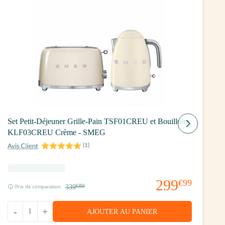
G
Set Petit-Déjeuner Grille-Pain TSF01CREU et Bouilloire
S
KLF03CREU Crème - SMEG
(
1
)
299
€99
339
€89
Prix de comparaison :
-
+
AJOUTER AU PANIER