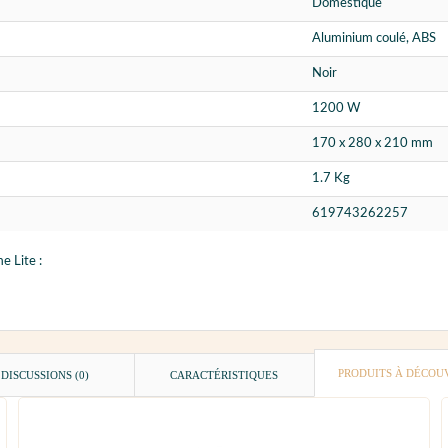
Domestique
Aluminium coulé, ABS
Noir
1200 W
170 x 280 x 210 mm
1.7 Kg
619743262257
e Lite :
PRODUITS À DÉCOU
DISCUSSIONS (0)
CARACTÉRISTIQUES