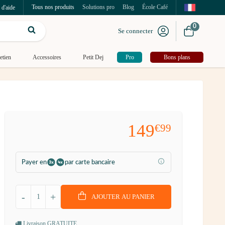
Tous nos produits
Solutions pro
Blog
École Café
 d'aide
0
Se connecter
etien
Accessoires
Petit Dej
Pro
Bons plans
149
€99
Payer en
par carte bancaire
-
+
AJOUTER AU PANIER
Livraison GRATUITE