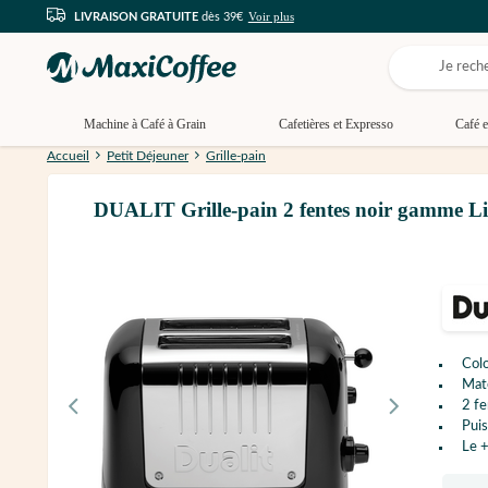
Voir plus
LIVRAISON GRATUITE
dès 39€
Machine à Café à Grain
Cafetières et Expresso
Café e
Accueil
Petit Déjeuner
Grille-pain
DUALIT Grille-pain 2 fentes noir gamme Li
Colo
Maté
2 fe
Pui
Le +