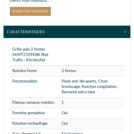
clients vous répondra.
POSER UNE QUESTION
CARACTÉRISTIQUES
Grille-pain 2 fentes
5KMT2109EBK Noir
Truffe - KitchenAid
Nombre Fente
2 Fentes
Fonctionnalités
Pieds anti-dérapants, Choix
brunissage, Fonction congélation,
Remonté extra haut
Plateau ramasse-miettes
1
Fonction annulation
Oui
Fonction réchauffage
Oui