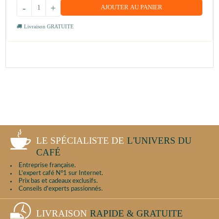
-
+
AJOUTER AU PANIER
Livraison GRATUITE
LE SPÉCIALISTE DE
L'UNIVERS DU
CAFÉ
Entreprise française.
L'expert café N°1 sur Internet.
Prix bas et cadeaux exclusifs.
Conseils d'experts passionnés.
LIVRAISON
RAPIDE & GRATUITE