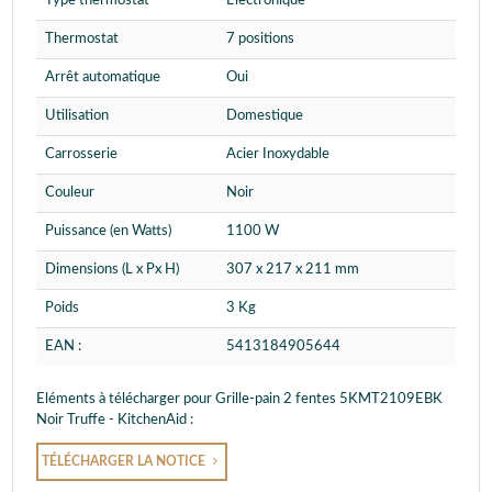
Type thermostat
Electronique
Thermostat
7 positions
Arrêt automatique
Oui
Utilisation
Domestique
Carrosserie
Acier Inoxydable
Couleur
Noir
Puissance (en Watts)
1100 W
Dimensions (L x Px H)
307 x 217 x 211 mm
Poids
3 Kg
EAN :
5413184905644
Eléments à télécharger pour Grille-pain 2 fentes 5KMT2109EBK
Noir Truffe - KitchenAid :
TÉLÉCHARGER LA NOTICE