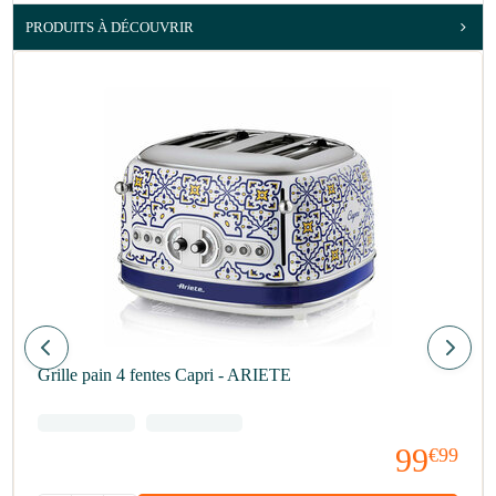
PRODUITS À DÉCOUVRIR
Grille pain 4 fentes Capri - ARIETE
99
€99