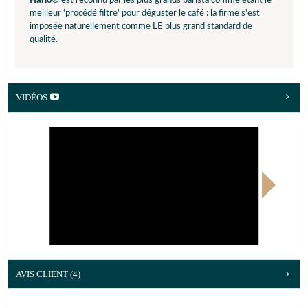
Hario
® est reconnu par les plus grands barista comme étant le
meilleur 'procédé filtre' pour déguster le café : la firme s'est
imposée naturellement comme LE plus grand standard de
qualité.
VIDÉOS
AVIS CLIENT
(4)