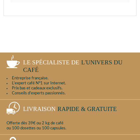
LE SPÉCIALISTE DE
L'UNIVERS DU
CAFÉ
Entreprise française.
L'expert café N°1 sur Internet.
Prix bas et cadeaux exclusifs.
Conseils d'experts passionnés.
LIVRAISON
RAPIDE & GRATUITE
Offerte dès 39€ ou 2 kg de café
ou 100 dosettes ou 100 capsules.