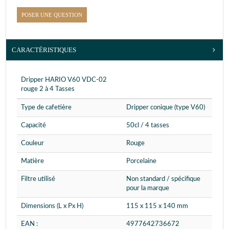
POSER UNE QUESTION
CARACTÉRISTIQUES
Dripper HARIO V60 VDC-02
rouge 2 à 4 Tasses
Type de cafetière
Dripper conique (type V60)
Capacité
50cl / 4 tasses
Couleur
Rouge
Matière
Porcelaine
Filtre utilisé
Non standard / spécifique
pour la marque
Dimensions (L x Px H)
115 x 115 x 140 mm
EAN :
4977642736672