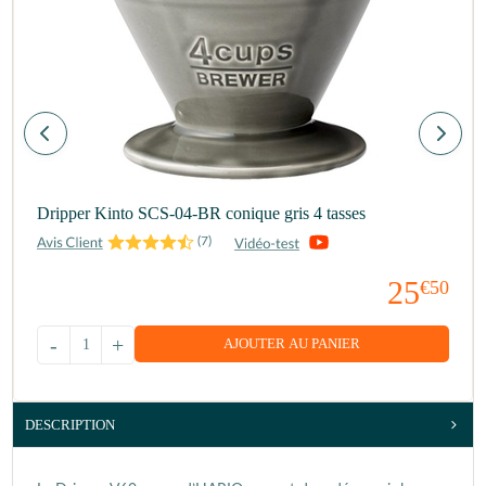
Dripper Kinto SCS-04-BR conique gris 4 tasses
(
7
)
25
€50
-
+
AJOUTER AU PANIER
DESCRIPTION