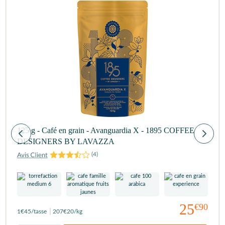
125 g - Café en grain - Avanguardia X - 1895 COFFEE
DESIGNERS BY LAVAZZA
(
4
)
25
€90
1
€45
/tasse
207
€20
/kg