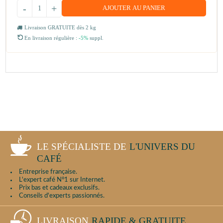
-
+
AJOUTER AU PANIER
Livraison GRATUITE dès 2 kg
En livraison régulière :
-5%
suppl.
LE SPÉCIALISTE DE
L'UNIVERS DU
CAFÉ
Entreprise française.
L'expert café N°1 sur Internet.
Prix bas et cadeaux exclusifs.
Conseils d'experts passionnés.
LIVRAISON
RAPIDE & GRATUITE