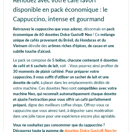
Renouez avec votre café favori
disponible en pack économique : le
Cappuccino, intense et gourmand
Retrouvez le cappuccino que vous adorez
, désormais en
pack
économique de 60 dosettes Dolce Gusto® Neo
! Ce
mélange
unique de cafés provenant du Brésil, du Honduras et du
Vietnam
dévoile des
arômes riches d'épices, de cacao et une
subtile touche d'alcool.
Le pack se compose de
5 boîtes, chacune contenant 6 dosettes
de café et 6 sachets de lait,
soit
. Vous pourrez ainsi profiter de
30 moments de plaisir caféiné
.
Pour préparer votre
cappuccino, il vous suffit d'utiliser un sachet de lait et une
dosette de café
, à placer dans les emplacements dédiés de
votre machine. Ces dosettes Neo sont
compatibles avec votre
machine Neo, qui reconnaît automatiquement chaque dosette
et ajuste l'extraction pour vous offrir un café parfaitement
préparé
, digne des meilleurs coffee shops. Offrez-vous ce
cappuccino que vous aimez tant, à déguster sans modération
dans une jolie tasse pour une expérience encore plus agréable.
Vous ne souhaitez pas consommer que du cappuccino ?
Découvrez toute la gamme de
dosettes Dolce Gusto® Neo by