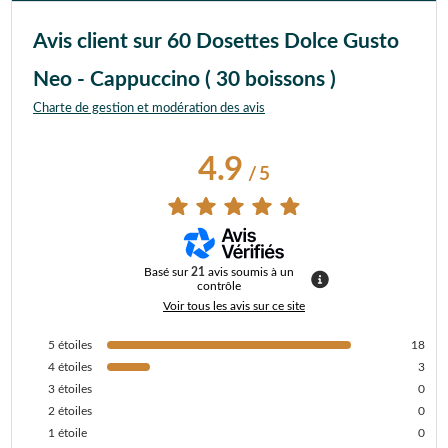
Avis client sur 60 Dosettes Dolce Gusto
Neo - Cappuccino ( 30 boissons )
Charte de gestion et modération des avis
4.9
/
5
Basé sur
21
avis soumis à un
contrôle
Voir tous les avis sur ce site
5
étoiles
18
4
étoiles
3
3
étoiles
0
2
étoiles
0
1
étoile
0