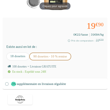
Cliquez pour agrandir
19
€90
0
€22
/tasse
31
€84
/kg
22
€50
Prix de comparaison :
Existe aussi en lot de :
18 dosettes
90 dosettes - 10 % remise
100 dosettes = Livraison GRATUITE
En stock - Expédié sous 24H
supplémentaire en livraison régulière
-5%