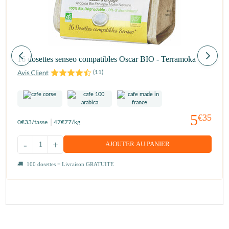
16 dosettes senseo compatibles Oscar BIO - Terramoka
(
11
)
5
€35
0
€33
/tasse
47
€77
/kg
-
+
AJOUTER AU PANIER
100 dosettes = Livraison GRATUITE