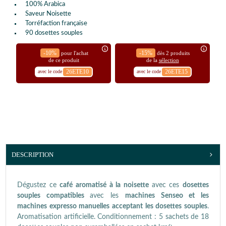
100% Arabica
Saveur Noisette
Torréfaction française
90 dosettes souples
-10%
-15%
pour l'achat
dès 2 produits
de ce produit
de la
sélection
26ETE10
26ETE15
avec le code
avec le code
DESCRIPTION
Dégustez ce
café aromatisé à la noisette
avec ces
dosettes
souples
compatibles
avec les
machines Senseo et les
machines expresso manuelles acceptant les dosettes souples
.
Aromatisation artificielle. Conditionnement : 5 sachets de 18