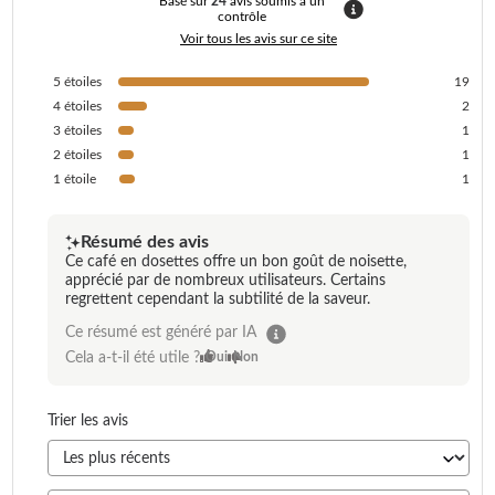
Basé sur
24
avis soumis à un
contrôle
Voir tous les avis sur ce site
5
étoiles
19
4
étoiles
2
3
étoiles
1
2
étoiles
1
1
étoile
1
Résumé des avis
Ce café en dosettes offre un bon goût de noisette,
apprécié par de nombreux utilisateurs. Certains
regrettent cependant la subtilité de la saveur.
Ce résumé est généré par IA
Cela a-t-il été utile ?
Oui
Non
Trier les avis