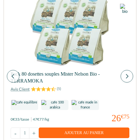
Pack 80 dosettes souples Mister Nelson Bio -
TERRAMOKA
(
5
)
26
€75
0
€33
/tasse
47
€77
/kg
-
+
AJOUTER AU PANIER