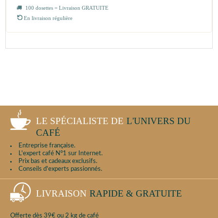
100 dosettes = Livraison GRATUITE
En livraison régulière
LE SPÉCIALISTE DE
L'UNIVERS DU
CAFÉ
Entreprise française.
L'expert café N°1 sur Internet.
Prix bas et cadeaux exclusifs.
Conseils d'experts passionnés.
LIVRAISON
RAPIDE & GRATUITE
Offerte dès 39€ ou 2 kg de café