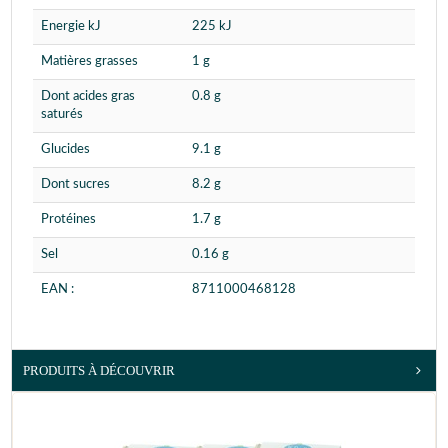
Energie kJ
225 kJ
Matières grasses
1 g
Dont acides gras
0.8 g
saturés
Glucides
9.1 g
Dont sucres
8.2 g
Protéines
1.7 g
Sel
0.16 g
EAN :
8711000468128
PRODUITS À DÉCOUVRIR