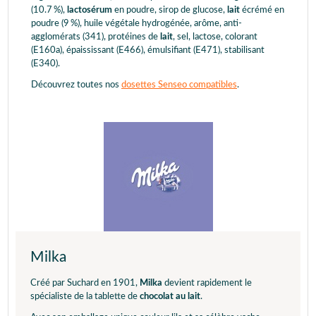
(10.7 %),
lactosérum
en poudre, sirop de glucose,
lait
écrémé en
poudre (9 %), huile végétale hydrogénée, arôme, anti-
agglomérats (341), protéines de
lait
, sel, lactose, colorant
(E160a), épaississant (E466), émulsifiant (E471), stabilisant
(E340).
Découvrez toutes nos
dosettes Senseo compatibles
.
Milka
Créé par Suchard en 1901,
Milka
devient rapidement le
spécialiste de la tablette de
chocolat au lait
.