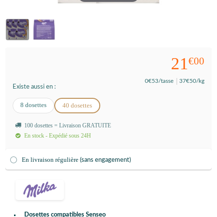
21
€00
0
€53
/tasse
37
€50
/kg
Existe aussi en :
8 dosettes
40 dosettes
100 dosettes = Livraison GRATUITE
En stock - Expédié sous 24H
En livraison régulière
(sans engagement)
Dosettes compatibles Senseo