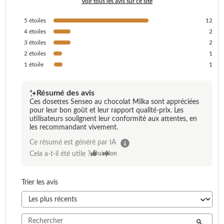
Voir tous les avis sur ce site
5
étoiles
12
4
étoiles
2
3
étoiles
2
2
étoiles
1
1
étoile
1
Résumé des avis
Ces dosettes Senseo au chocolat Milka sont appréciées
pour leur bon goût et leur rapport qualité-prix. Les
utilisateurs soulignent leur conformité aux attentes, en
les recommandant vivement.
Ce résumé est généré par IA
Cela a-t-il été utile ?
Oui
Non
Trier les avis