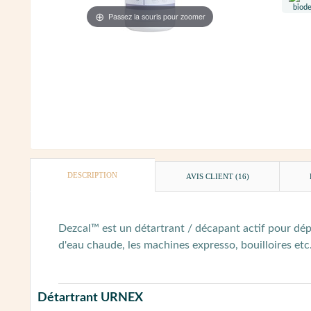
Passez la souris pour zoomer
DESCRIPTION
AVIS CLIENT
(16)
Dezcal™ est un détartrant / décapant actif pour dépô
d'eau chaude, les machines expresso, bouilloires etc
Détartrant URNEX