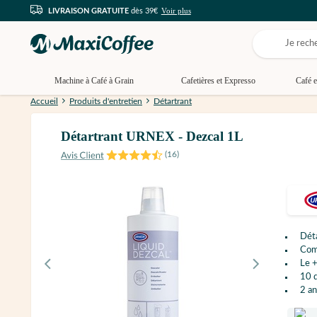
Voir plus
LIVRAISON GRATUITE
dès 39€
Machine à Café à Grain
Cafetières et Expresso
Café e
Accueil
Produits d'entretien
Détartrant
Détartrant URNEX - Dezcal 1L
(
16
)
Déta
Comp
Le +
10 
2 an