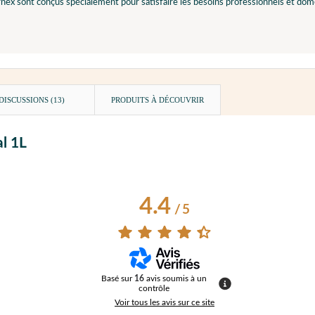
nex sont conçus spécialement pour satisfaire les besoins professionnels et dom
DISCUSSIONS (13)
PRODUITS À DÉCOUVRIR
l 1L
4.4
/
5
Basé sur
16
avis soumis à un
contrôle
Voir tous les avis sur ce site