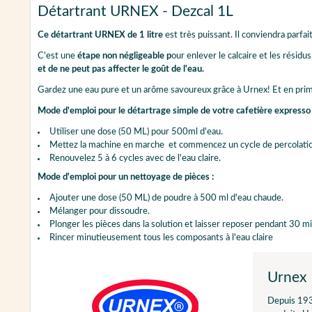
Détartrant URNEX - Dezcal 1L
Ce détartrant URNEX de 1 litre
est très puissant. Il conviendra parfa
C'est une
étape non négligeable p
our enlever le calcaire et les résid
et de ne peut pas affecter le goût de l'eau.
Gardez une eau pure et un arôme savoureux grâce à Urnex! Et en prime
Mode d'emploi pour le détartrage simple de votre cafetière expresso 
Utiliser une dose (50 ML) pour 500ml d'eau.
Mettez la machine en marche et commencez un cycle de percolati
Renouvelez 5 à 6 cycles avec de l'eau claire.
Mode d'emploi pour un nettoyage de pièces :
Ajouter une dose (50 ML) de poudre à 500 ml d'eau chaude.
Mélanger pour dissoudre.
Plonger les pièces dans la solution et laisser reposer pendant 30
Rincer minutieusement tous les composants à l'eau claire
Urnex
Depuis 1936