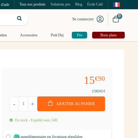
Tous nos produits
Solutions pro
Blog
École Café
 d'aide
0
Se connecter
etien
Accessoires
Petit Dej
Pro
Bons plans
15
€90
15
€90
/l
-
+
AJOUTER AU PANIER
En stock - Expédié sous 24H
supplémentaire en livraison régulière
-5%