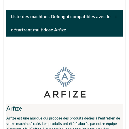
Liste des machines Delonghi compatibles avec le
détartrant multidose Arfize
0132215351
BCO 411
BCO 420
BCO 421
BCO 431
DINAMICA ECAM
350.35.SB
DINAMICA ECAM
DINAMICA ECAM
350.35.W
350.55.B
DINAMICA ECAM
DINAMICA ECAM
350.75.S
352.55.SB
DINAMICA ECAM
DINAMICA ECAM
353.15.B
353.75.B
DINAMICA ECAM
DINAMICA
353.75.W
ECAM350.15.B
Arfize
DINAMICA PLUS
DINAMICA PLUS
ECAM370.85
ECAM370.95.S
Arfize est une marque qui propose des produits dédiés à l'entretien de
DINAMICA PLUS
DINAMICA PLUS
votre machine à café. Les produits ont été élaborés par notre équipe
ECAM370.95.T
ECAM376.95.T