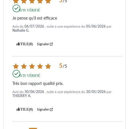
5
/
5
656.85.MS
PRIMADONNA S EVO
ECAM 510.55.M
AVIS VÉRIFIÉ
PRIMADONNA SOUL
PRIMADONNA XS DE
Je pense qu'il est efficace
LUXE
PRIMADONNA-KLASSE
PRIMADONNA-KLASSE
Avis du
06/07/2026
, suite à une expérience du
05/06/2026
par
ECAM 556.55.MS
ECAM 556.55.SB
Nathalie G.
PRIMADONNA-KLASSE
PRIMADONNA-KLASSE
ECAM 556.55.W
ECAM 556.75.MS
UTILE
(0)
Signaler
RIVELIA FEB4455.B
RIVELIA FEB 4455.G
RIVELIA FEB 4455.W
RIVELIA FEB 4435.W
RIVELIA FEB 4435.B
RIVELIA FEB 4435.BG
SPECIALISTA ARTE
5
/
5
AVIS VÉRIFIÉ
Très bon rapport qualité prix.
Avis du
30/06/2026
, suite à une expérience du
30/05/2026
par
THIERRY A.
UTILE
(0)
Signaler