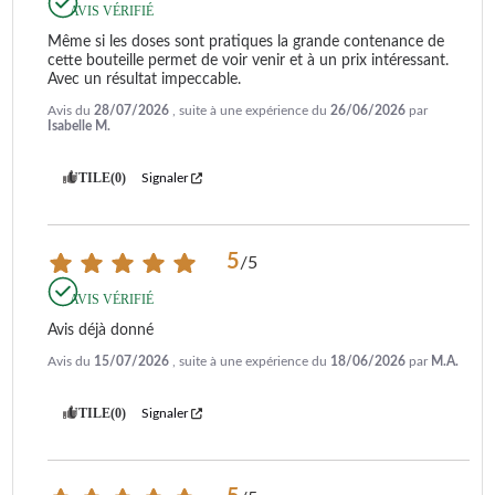
INCONA VINTAGE
MAESTOSA
AVIS VÉRIFIÉ
MAGNIFICA EVO
MAGNIFICA S
Même si les doses sont pratiques la grande contenance de 
MAGNIFICA S ECAM
MAGNIFICA S ECAM
cette bouteille permet de voir venir et à un prix intéressant. 
20.11X
21.116.B
Avec un résultat impeccable.
MAGNIFICA S ECAM
MAGNIFICA S ECAM
21.116.SB
21.117.B
Avis du
28/07/2026
, suite à une expérience du
26/06/2026
par
MAGNIFICA S ECAM
MAGNIFICA S ECAM
Isabelle M.
21.117.SB
21.117.W
MAGNIFICA S
MAGNIFICA S
UTILE
(0)
Signaler
ECAM21.118.B
ECAM21.118.W
MAGNIFICA S SMART
MAGNIFICA SMART
MAGNIFICA START
PERFECTA EVO
PRIMADONNA CLASS
PRIMADONNA CLASS
5
/
5
ECAM 550.65.MS
PRIMADONNA CLASS
PRIMADONNA CLASS
AVIS VÉRIFIÉ
ECAM 556.55.MS
ECAM 556.55.SB
Avis déjà donné
PRIMADONNA CLASS
PRIMADONNA CLASS
ECAM 556.55.W
ECAM 556.75.MS
Avis du
15/07/2026
, suite à une expérience du
18/06/2026
par
M.A.
PRIMADONNA ELITE
PRIMADONNA ELITE
ECAM 656.55.MS
UTILE
(0)
Signaler
PRIMADONNA ELITE
PRIMADONNA ELITE
ECAM 656.75.MS
EXP
PRIMADONNA ELITE
PRIMADONNA S DE
EXPERIENCE ECAM
LUXE