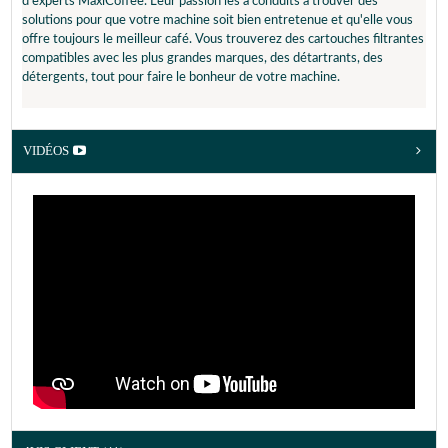
d'experts MaxiCoffee. Leur passion les a conduits à trouver des
DINAMICA PLUS
EC 685
solutions pour que votre machine soit bien entretenue et qu'elle vous
FEB3795.T
EC 820
offre toujours le meilleur café. Vous trouverez des cartouches filtrantes
EC 850
EC 860
compatibles avec les plus grandes marques, des détartrants, des
EC 9335
EC680
détergents, tout pour faire le bonheur de votre machine.
EC685
EC695
EC860
EC9155.MB
EC9335
EC9355.BM
EC9355.M
ECAM
VIDÉOS
ECAM 13.123.B
ECAM 20.110B
ECAM 21.117.W
ECAM 21.118B
ECAM 21110 SB
ECAM 21110 W
ECAM 21210 B
ECAM 21210 W
ECAM 22.140.B
ECAM 22.320.B
ECAM 22.320.SB
ECAM 22.32X
MAGNIFICA S
ECAM 22.340.SB
ECAM 22110 SB
ECAM 23.120
ECAM 23.420.SB
ECAM 23.420.SR
ECAM 23.420.ST
ECAM 23.420.SW
ECAM 23.440.SB
ECAM 23.460.B
ECAM 23.466
ECAM 23.466.B
ECAM 23.466.S
ECAM 23210
ECAM 23210 B
ECAM 23210 SB
ECAM 23210 W