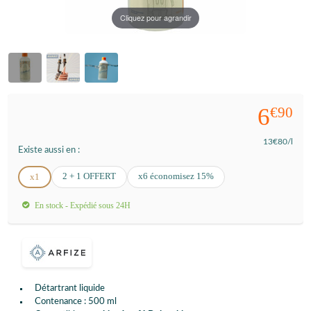
Cliquez pour agrandir
6
€90
13
€80
/l
Existe aussi en :
2 + 1 OFFERT
x6 économisez 15%
x1
En stock - Expédié sous 24H
Détartrant liquide
Contenance : 500 ml