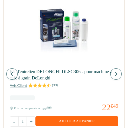
Kit d'entretien DELONGHI DLSC306 - pour machine à
café à grain DeLonghi
(
33
)
22
€49
33
€99
Prix de comparaison :
-
+
AJOUTER AU PANIER