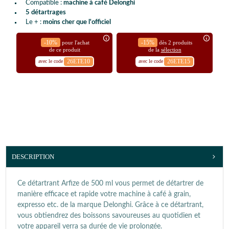
Compatible :
machine à café Delonghi
5 détartrages
Le + :
moins cher que l'officiel
-10%
-15%
pour l'achat
dès 2 produits
de ce produit
de la
sélection
26ETE10
26ETE15
avec le code
avec le code
DESCRIPTION
Ce détartrant Arfize de 500 ml vous permet de détartrer de
manière efficace et rapide votre machine à café à grain,
expresso etc. de la marque Delonghi. Grâce à ce détartrant,
vous obtiendrez des boissons savoureuses au quotidien et
votre appareil verra sa durée de vie prolongée.