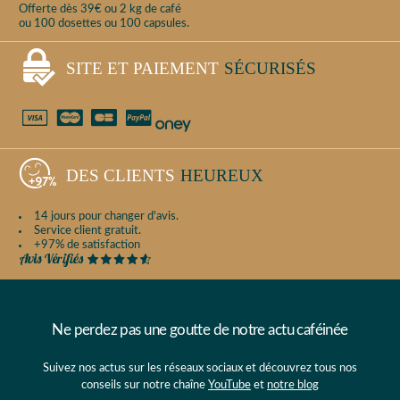
Offerte dès 39€ ou 2 kg de café
ou 100 dosettes ou 100 capsules.
SITE ET PAIEMENT
SÉCURISÉS
DES CLIENTS
HEUREUX
14 jours pour changer d'avis.
Service client gratuit.
+97% de satisfaction
Ne perdez pas une goutte de notre actu caféinée
Suivez nos actus sur les réseaux sociaux et découvrez tous nos
conseils sur notre chaîne
YouTube
et
notre blog